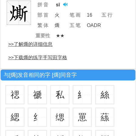
拼 音
sī
部 首
火
笔 画
16
五 行
繁 体
燍
五 笔
OADR
重要性
★★
>>了解燍的详细信息
>>下载燍的练字手写田字格
与[燍]发音相同的字 [燍]同音字
禗
禠
私
糹
絲
緦
纟
缌
罳
蕬