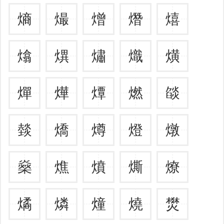
熵
熶
熷
熸
熺
熻
熼
熽
熾
熿
燀
燁
燂
燃
燄
燅
燆
燇
燈
燉
燊
燋
燌
燍
燎
燏
燐
燑
燒
燓