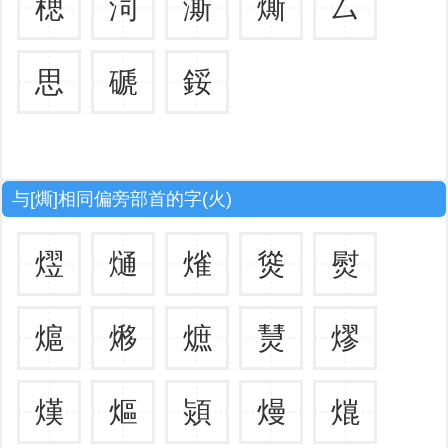
楒
泀
澌
燍
厶
思
磃
鋖
与[燍]相同偏旁部首的字(火)
熤
熥
熦
熧
熨
熩
熪
熫
熭
熮
熯
熰
熲
熳
熴