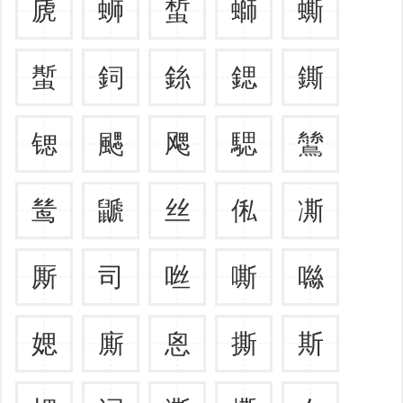
虒
蛳
蜤
螄
蟖
蟴
鉰
銯
鍶
鐁
锶
颸
飔
騦
鷥
鸶
鼶
丝
俬
凘
厮
司
咝
嘶
噝
媤
廝
恖
撕
斯