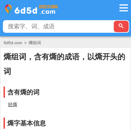
6d5d.com
>
燍组词
燍组词，含有燍的成语，以燍开头的
词
含有燍的词
烃燍
燍字基本信息