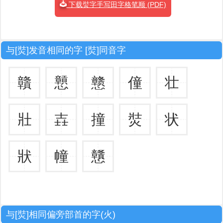
下载焋字手写田字格笔顺 (PDF)
与[焋]发音相同的字 [焋]同音字
贛
戅
戆
僮
壮
壯
壵
撞
焋
状
狀
幢
戇
与[焋]相同偏旁部首的字(火)