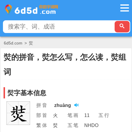
6d5d.com
>
焋
焋的拼音，焋怎么写，怎么读，焋组
词
焋字基本信息
拼 音
zhuàng
部 首
火
笔 画
11
五 行
繁 体
焋
五 笔
NHDO