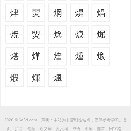
焷
焸
焹
焺
焻
焼
焽
焾
焿
煀
煁
煂
煃
煄
煅
煆
煇
煈
2026 ©
6d5d.com
声明：本站为非营利性站点，仅供参考学习。
首
页
拼音
笔顺
近义词
反义词
成语
组词
部首
田字格