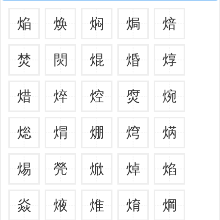
焔
焕
焖
焗
焙
焚
焛
焜
焝
焞
焟
焠
焢
焤
焥
焧
焨
焩
焪
焫
焬
焭
焮
焯
焰
焱
焲
焳
焴
焵