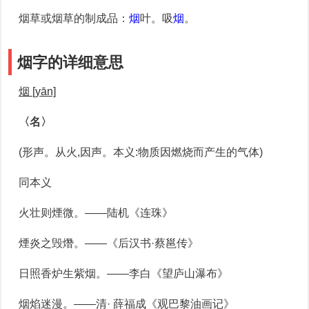
烟草或烟草的制成品
：
烟
叶。吸
烟
。
烟字的详细意思
烟 [yān]
〈名〉
(形声。从火,因声。本义:物质因燃烧而产生的气体)
同本义
火壮则煙微。——陆机《连珠》
煙炎之毁熸。——《后汉书·蔡邕传》
日照香炉生紫烟。——李白《望庐山瀑布》
烟焰迷漫。——清· 薛福成《观巴黎油画记》