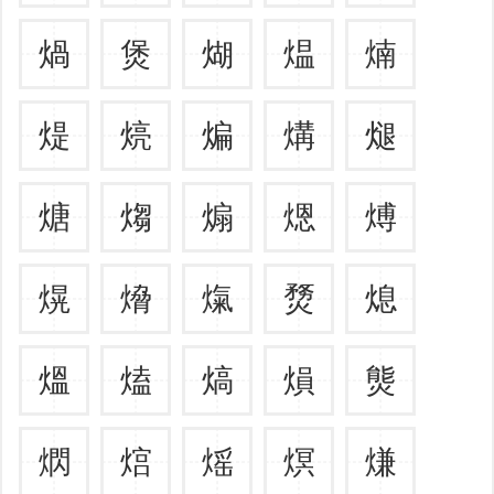
煱
煲
煳
煴
煵
煶
煷
煸
煹
煺
煻
煼
煽
煾
煿
熀
熁
熂
熃
熄
熅
熆
熇
熉
熋
熌
熍
熎
熐
熑