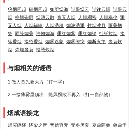
狼烟四起
硝烟四起
如堕烟海
过眼烟云
过往云烟
过眼云
烟
枪烟砲雨
烟消云散
杳无人烟
人烟稠密
人烟稀少
渺
无人烟
人烟辐辏
人烟浩穰
烟波浩渺
竹烟波月
雨蓑烟
笠
雨笠烟蓑
浩如烟海
露红烟紫
露红烟绿
扯纤拉烟
接
续香烟
接绍香烟
烟雾迷蒙
烟雾缭绕
烟断火绝
袅袅炊
烟
炊烟袅袅
缕缕炊烟
与烟相关的谜语
1.做人首先要大方（打一字）
2.一缕薄雾屋顶出，随风飘散不再入（打一自然物）
烟成语接龙
烟雾缭绕
绕梁之音
音信杳无
无冬历夏
夏鼎商彝
彝鼎圭