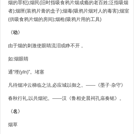
烟的罪犯);烟民(旧时指吸食鸦片烟成瘾的老百姓;泛指吸烟
者);烟匣(装鸦片膏的盒子);烟毒(吸鸦片烟对人的毒害);烟室
(供吸食鸦片烟的房间);烟枪(吸鸦片用的工具)
〈动〉
由于烟的刺激使眼睛流泪或睁不开 。
如:烟眼睛
通“堙(yīn)”。堵塞
凡待烟冲云梯临之法,必应城以御之。——《墨子·杂守》
春秋行礼,以共烟祀。——汉《鲁相史晨祠孔庙奏铭》。
〈名〉
烟草