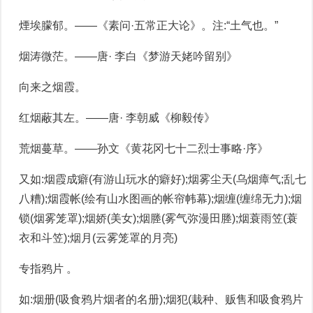
煙埃朦郁。——《素问·五常正大论》。注:“土气也。”
烟涛微茫。——唐· 李白《梦游天姥吟留别》
向来之烟霞。
红烟蔽其左。——唐· 李朝威《柳毅传》
荒烟蔓草。——孙文《黄花冈七十二烈士事略·序》
又如:烟霞成癖(有游山玩水的癖好);烟雾尘天(乌烟瘴气;乱七
八糟);烟霞帐(绘有山水图画的帐帘帏幕);烟缠(缠绵无力);烟
锁(烟雾笼罩);烟娇(美女);烟塍(雾气弥漫田塍);烟蓑雨笠(蓑
衣和斗笠);烟月(云雾笼罩的月亮)
专指鸦片 。
如:烟册(吸食鸦片烟者的名册);烟犯(栽种、贩售和吸食鸦片