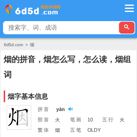
6d5d.com
>
烟
烟的拼音，烟怎么写，怎么读，烟组
词
烟字基本信息
拼 音
yān
部 首
火
笔 画
10
五 行
火
繁 体
烟
五 笔
OLDY