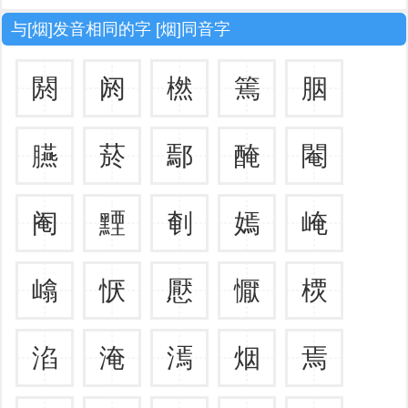
与[烟]发音相同的字 [烟]同音字
閼
阏
橪
篶
胭
臙
菸
鄢
醃
閹
阉
黫
剦
嫣
崦
嶖
恹
懕
懨
樮
淊
淹
漹
烟
焉