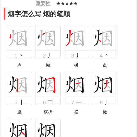
重要性
★★★★★
烟字怎么写 烟的笔顺
1
丶
2
丿
3
丿
4
丶
点
撇
撇
点
5
丨
6
𠃍
7
一
8
丿
竖
横折
横
撇