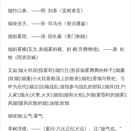
烟扑口鼻。——明· 刘基《卖柑者言》
烟炎张天。——宋· 司马光《资治通鉴》
烟焰雾雨。——清· 邵长蘅《青门剩稿》
烟斜雾横(互文,表烟雾斜横。斜 横:升腾缭绕)。——唐· 杜
牧《阿房宫赋》
又如:烟火邻居(指紧邻);烟扛扛(形容烟雾腾腾的样子);烟爨
(炊烟);烟蓬(小火轮客舱顶上的散座);烟祀(香烟与祭祀。引
申为后代);烟尘(比喻战乱;借指参与战乱的部队);烟井(住户;
人家);烟火(火警,火灾);烟焰(烟和火焰);夕烟(黄昏时的烟雾);
风烟(随风吹散的烟);油烟;炊烟
烟状物;云气;雾气
草树浮煙。——《素问·六元正纪大论》。注:“燥气也。”