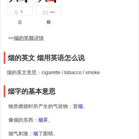
9
丶
10
一
点
横
>>
烟的笔顺详情
烟的英文 烟用英语怎么说
烟的英文意思：cigarette / tobacco / smoke
烟字的基本意思
物质燃烧时所产生的气状物
：冒
烟
。
像烟的东西
：
烟
雾。
烟气刺激
：
烟
了眼睛。