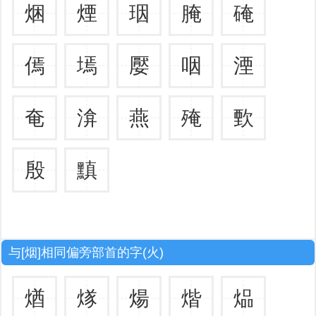
焑
煙
珚
腌
硽
傿
墕
嬮
咽
湮
奄
渰
燕
殗
歅
殷
黰
与[烟]相同偏旁部首的字(火)
煪
煫
煬
煯
煰