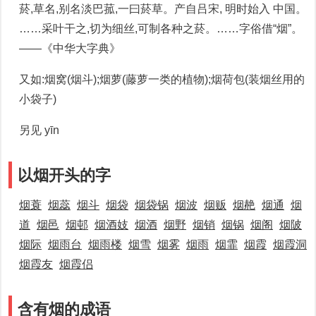
菸,草名,别名淡巴菰,一曰菸草。产自吕宋, 明时始入 中国。
……采叶干之,切为细丝,可制各种之菸。……字俗借“烟”。
——《中华大字典》
又如:烟窝(烟斗);烟萝(藤萝一类的植物);烟荷包(装烟丝用的
小袋子)
另见 yīn
以烟开头的字
烟蓑
烟蕊
烟斗
烟袋
烟袋锅
烟波
烟贩
烟赩
烟通
烟
道
烟邑
烟邨
烟酒妓
烟酒
烟野
烟销
烟锅
烟阁
烟陂
烟际
烟雨台
烟雨楼
烟雪
烟雾
烟雨
烟霏
烟霞
烟霞洞
烟霞友
烟霞侣
含有烟的成语