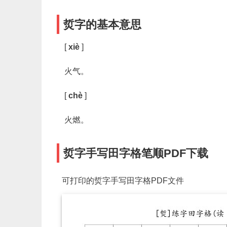
烲字的基本意思
[
xiè
]
火气。
[
chè
]
火燃。
烲字手写田字格笔顺PDF下载
可打印的烲字手写田字格PDF文件