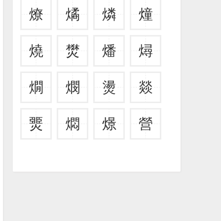
燎
燏
燐
燑
燒
燓
燔
燖
燗
燘
燙
燚
燛
燜
燝
營