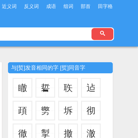
近义词
反义词
成语
组词
部首
田字格
与[烲]发音相同的字 [烲]同音字
瞮
硩
聅
迠
頙
勶
坼
彻
徹
掣
撤
澈