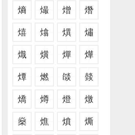
熵
熶
熷
熸
熺
熻
熼
熽
熾
熿
燀
燁
燂
燃
燄
燅
燆
燇
燈
燉
燊
燋
燌
燍