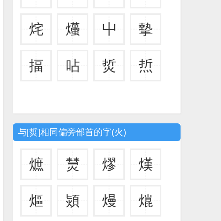
烢
爡
屮
摰
揊
呫
烲
焎
与[烲]相同偏旁部首的字(火)
熫
熭
熮
熯
熰
熲
熳
熴