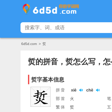
6d5d.com
>
烲
烲的拼音，烲怎么写，怎
烲字基本信息
拼 音
xiè
chè
部 首
火
笔
繁 体
烲
五