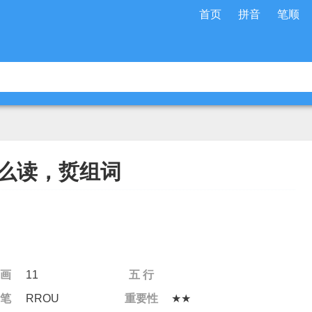
首页
拼音
笔顺
么读，烲组词
 画
11
五 行
 笔
RROU
重要性
★★