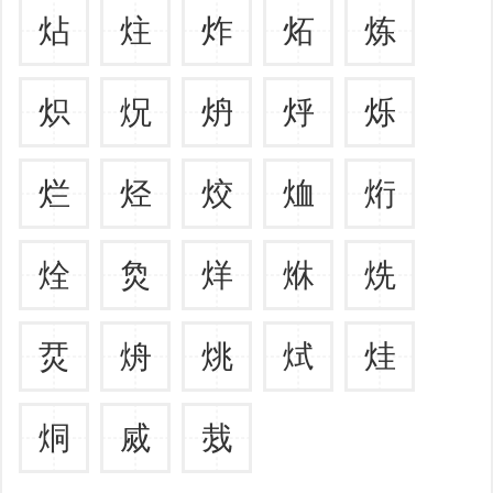
炶
炷
炸
炻
炼
炽
炾
炿
烀
烁
烂
烃
烄
烅
烆
烇
烉
烊
烌
烍
烎
烐
烑
烒
烓
烔
烕
烖