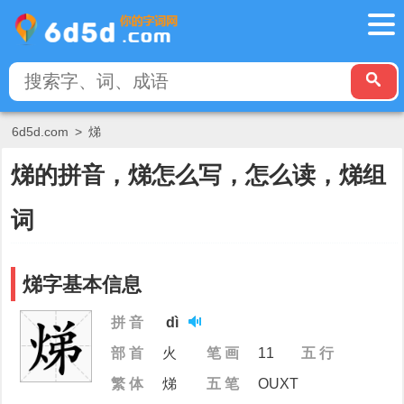
6d5d.com
>
焍
焍的拼音，焍怎么写，怎么读，焍组
词
焍字基本信息
拼 音
dì
部 首
火
笔 画
11
五 行
繁 体
焍
五 笔
OUXT