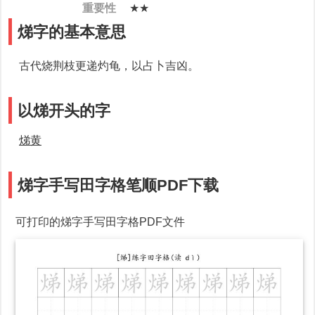
重要性
★★
焍字的基本意思
古代烧荆枝更递灼龟，以占卜吉凶。
以焍开头的字
焍黄
焍字手写田字格笔顺PDF下载
可打印的焍字手写田字格PDF文件