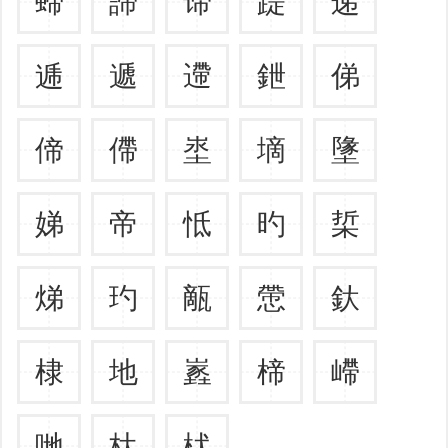
螮
諦
谛
踶
递
逓
遞
遰
鉪
俤
偙
僀
埊
墑
墬
娣
帝
怟
旳
梊
焍
玓
甋
慸
釱
棣
地
嶳
楴
嵽
哋
杕
枤