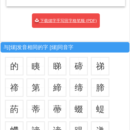
下载焍字手写田字格笔顺 (PDF)
与[焍]发音相同的字 [焍]同音字
的
眱
睇
碲
祶
禘
第
締
缔
腣
菂
蒂
蔕
蝃
蝭