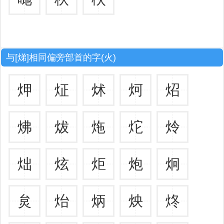
与[焍]相同偏旁部首的字(火)
炠
炡
炢
炣
炤
炥
炦
炧
炨
炩
炪
炫
炬
炮
炯
炱
炲
炳
炴
炵