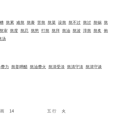
糟
熬累
难熬
熬膏
苦熬
熬菜
设熬
熬不过
熬过
熬锅
熬
熬审
熬度
熬忍
熬愁
打熬
熬拜
熬油
熬波
淳熬
熬炙
炮
熬汤
心费力
熬姜呷醋
熬油费火
熬清受淡
熬清守淡
熬清守谈
 画
14
五 行
火