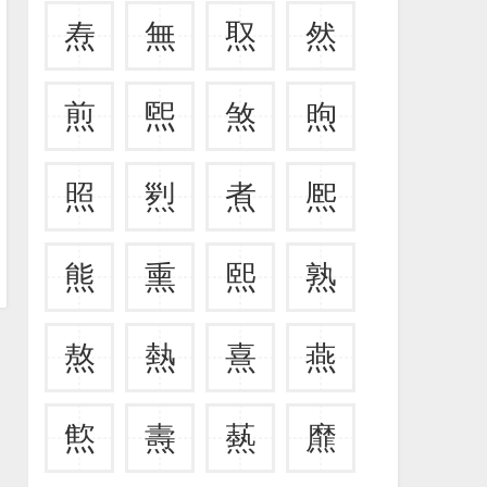
焘
無
焣
然
煎
煕
煞
煦
照
煭
煮
熈
熊
熏
熙
熟
熬
熱
熹
燕
燞
燾
爇
爢