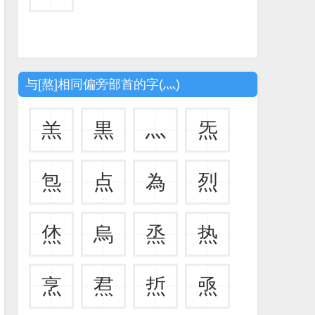
与[熬]相同偏旁部首的字(灬)
羔
黒
灬
炁
炰
点
為
烈
烋
烏
烝
热
烹
焄
焎
焏