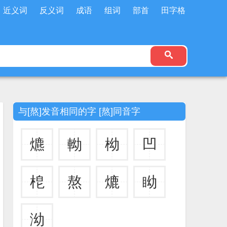
近义词
反义词
成语
组词
部首
田字格
与[熬]发音相同的字 [熬]同音字
爊
軪
柪
凹
梎
熬
熝
眑
泑