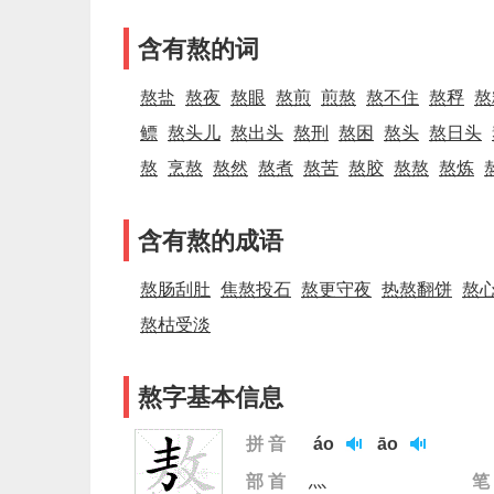
含有熬的词
熬盐
熬夜
熬眼
熬煎
煎熬
熬不住
熬稃
熬
鳔
熬头儿
熬出头
熬刑
熬困
熬头
熬日头
熬
烹熬
熬然
熬煮
熬苦
熬胶
熬熬
熬炼
含有熬的成语
熬肠刮肚
焦熬投石
熬更守夜
热熬翻饼
熬
熬枯受淡
熬字基本信息
拼 音
áo
āo
部 首
灬
笔