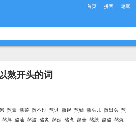
首页
拼音
笔顺
以熬开头的词
累
熬膏
熬菜
熬不过
熬过
熬锅
熬鳔
熬头儿
熬出头
熬
熬拜
熬油
熬波
熬炙
熬然
熬煮
熬苦
熬胶
熬熬
熬炼