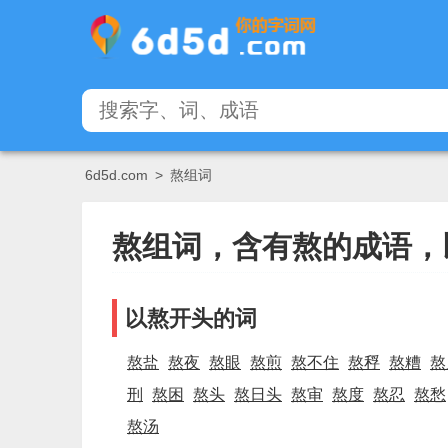
6d5d.com
>
熬组词
熬组词，含有熬的成语，
以熬开头的词
熬盐
熬夜
熬眼
熬煎
熬不住
熬稃
熬糟
熬
刑
熬困
熬头
熬日头
熬审
熬度
熬忍
熬愁
熬汤