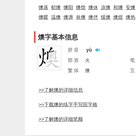
燠蒸
郁燠
燠阳
燠馆
燠休
凉燠
和燠
安燠
燠暖
温燠
燠溽
炎燠
燠烋
煖燠
燠煜
燠热
燠字基本信息
拼 音
yù
部 首
火
笔
繁 体
燠
五
>>了解燠的详细信息
>>下载燠的练字手写田字格
>>了解燠的详细笔顺