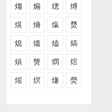
煼
煽
煾
煿
熀
熁
熂
熃
熄
熅
熆
熇
熉
熋
熌
熍
熎
熐
熑
熒