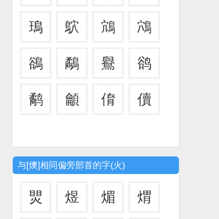
鳿
鴥
鴧
鴪
鵒
鷸
鸒
鹆
鹬
龥
俼
儥
与[燠]相同偏旁部首的字(火)
煛
煜
煝
煟