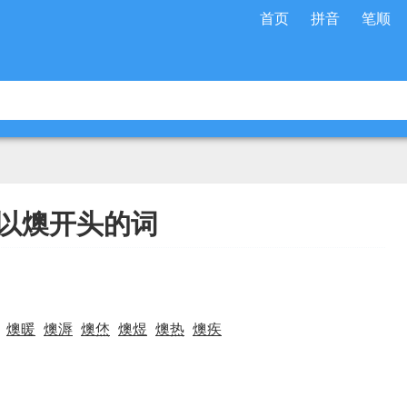
首页
拼音
笔顺
以燠开头的词
燠暖
燠溽
燠烋
燠煜
燠热
燠疾