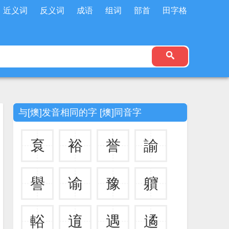
近义词
反义词
成语
组词
部首
田字格
与[燠]发音相同的字 [燠]同音字
袬
裕
誉
諭
譽
谕
豫
軉
輍
逳
遇
遹