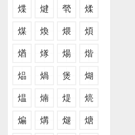
煠
煡
煢
煣
煤
煥
煨
煩
煪
煫
煬
煯
煰
煱
煲
煳
煴
煵
煶
煷
煸
煹
煺
煻