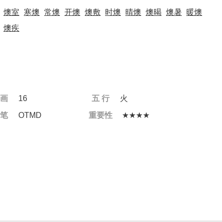
燠室
寒燠
常燠
开燠
燠敷
时燠
晴燠
燠暍
燠暑
暖燠
燠疾
 画
16
五 行
火
 笔
OTMD
重要性
★★★★