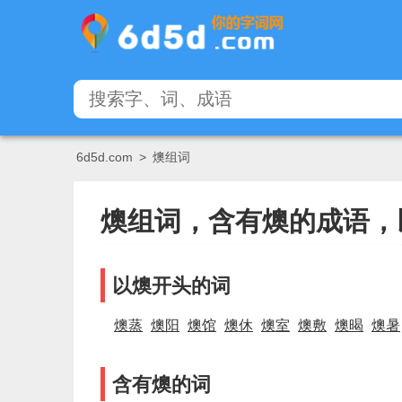
6d5d.com
>
燠组词
燠组词，含有燠的成语，
以燠开头的词
燠蒸
燠阳
燠馆
燠休
燠室
燠敷
燠暍
燠暑
含有燠的词