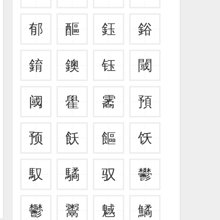
郁
醧
鈺
鋊
錥
鐭
钰
閾
阈
雤
霱
預
预
飫
饇
饫
馭
驈
驭
鬰
鬱
鬻
魊
鱊