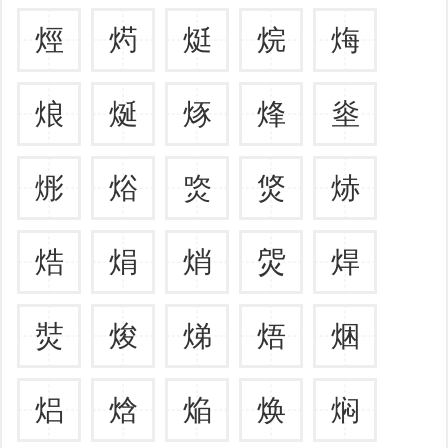
烴
烵
烶
烷
烸
烺
烻
烼
烽
烾
烿
焀
焁
焂
焃
焅
焆
焇
焈
焊
焋
焌
焍
焐
焑
焒
焓
焔
焕
焖