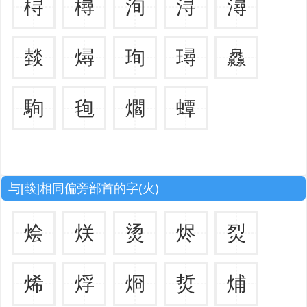
桪
樳
洵
浔
潯
燅
燖
珣
璕
灥
駨
毥
爓
蟫
与[燅]相同偏旁部首的字(火)
烩
烪
烫
烬
烮
烯
烰
烱
烲
烳