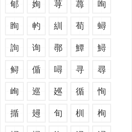
郇
姰
荨
蕁
咰
眴
畃
紃
荀
蟳
詢
询
鄩
鱏
鱘
鲟
偱
噚
寻
尋
峋
巡
廵
循
恂
揗
攳
旬
杊
栒