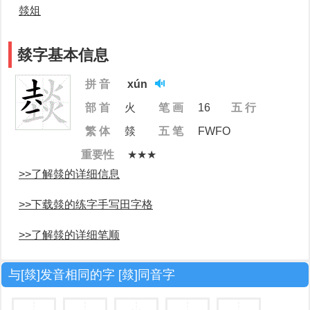
燅俎
燅字基本信息
拼 音
xún
部 首
火
笔 画
16
五 行
繁 体
燅
五 笔
FWFO
重要性
★★★
>>了解燅的详细信息
>>下载燅的练字手写田字格
>>了解燅的详细笔顺
与[燅]发音相同的字 [燅]同音字