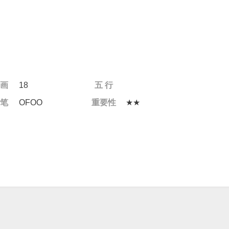
 画
18
五 行
 笔
OFOO
重要性
★★