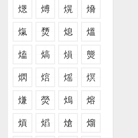
煾
煿
熀
熁
熂
熃
熄
熅
熆
熇
熉
熋
熌
熍
熎
熐
熑
熒
熓
熔
熕
熖
熗
熘