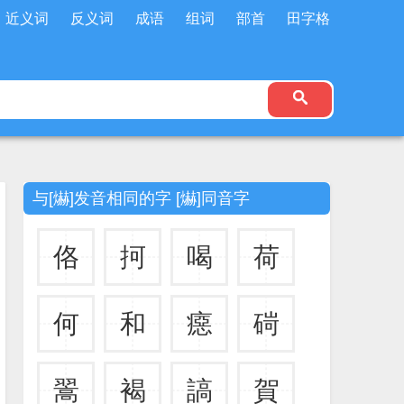
近义词
反义词
成语
组词
部首
田字格
与[爀]发音相同的字 [爀]同音字
佫
抲
喝
荷
何
和
癋
碋
翯
褐
謞
賀