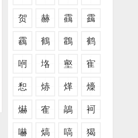
贺
赫
靍
靎
靏
鶴
鸖
鹤
哬
垎
壑
寉
惒
焃
煂
燺
爀
隺
鶮
袔
嚇
熇
嗃
猲