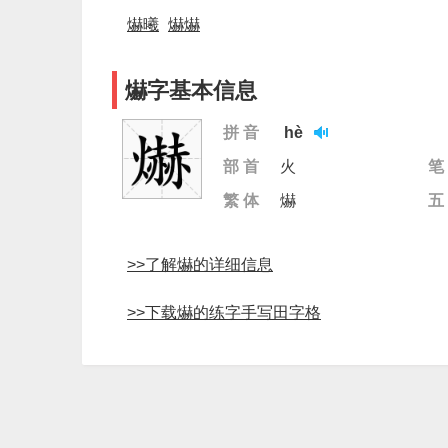
爀曦
爀爀
爀字基本信息
拼 音
hè
部 首
火
笔
繁 体
爀
五
>>了解爀的详细信息
>>下载爀的练字手写田字格