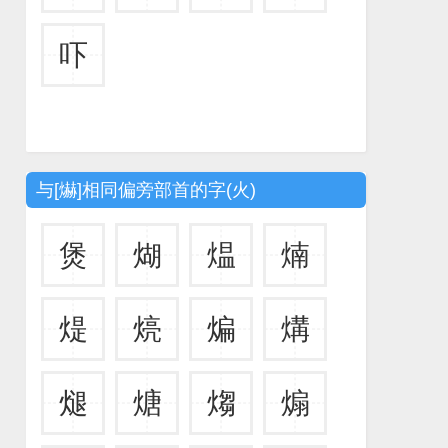
吓
与[爀]相同偏旁部首的字(火)
煲
煳
煴
煵
煶
煷
煸
煹
煺
煻
煼
煽