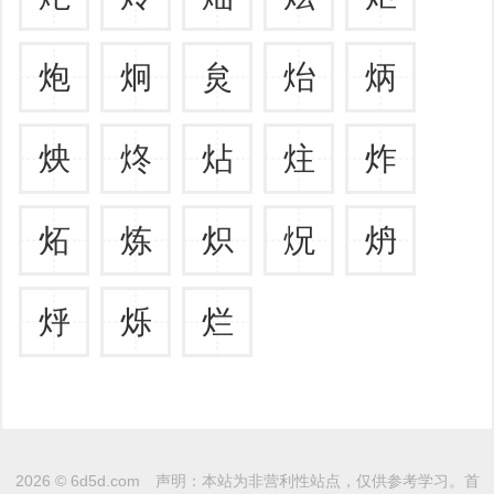
炮
炯
炱
炲
炳
炴
炵
炶
炷
炸
炻
炼
炽
炾
炿
烀
烁
烂
2026 ©
6d5d.com
声明：本站为非营利性站点，仅供参考学习。
首