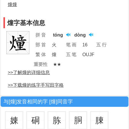
燑燑
燑字基本信息
拼 音
tóng
dòng
部 首
火
笔 画
16
五 行
繁 体
燑
五 笔
OUJF
重要性
★★
>>了解燑的详细信息
>>下载燑的练字手写田字格
与[燑]发音相同的字 [燑]同音字
娻
硐
胨
胴
腖