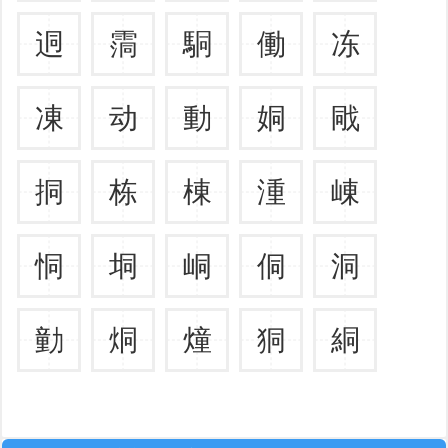
迵
霘
駧
働
冻
凍
动
動
姛
戙
挏
栋
棟
湩
崠
恫
垌
峒
侗
洞
勭
烔
燑
狪
絧