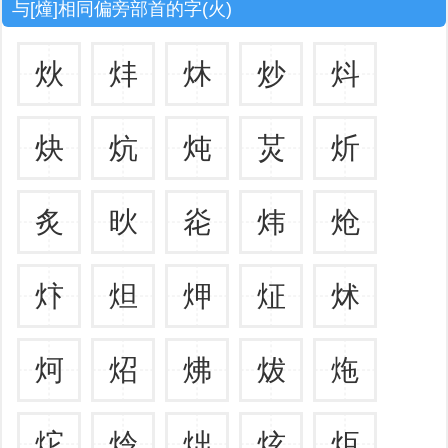
与[燑]相同偏旁部首的字(火)
炏
炐
炑
炒
炓
炔
炕
炖
炗
炘
炙
炚
炛
炜
炝
炞
炟
炠
炡
炢
炣
炤
炥
炦
炧
炨
炩
炪
炫
炬