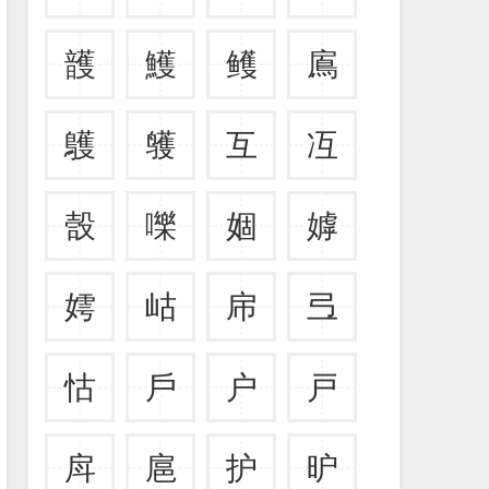
頀
鱯
鳠
鳸
鸌
鹱
互
冱
嗀
嚛
婟
嫭
嫮
岵
帍
弖
怙
戶
户
戸
戽
扈
护
昈