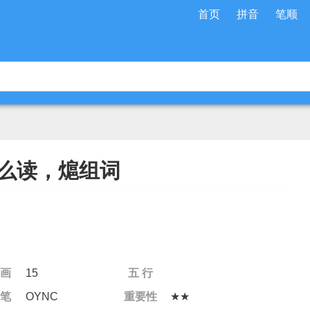
首页
拼音
笔顺
么读，熩组词
 画
15
五 行
 笔
OYNC
重要性
★★