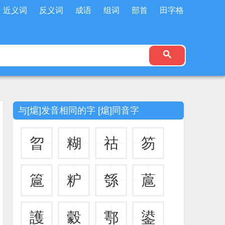
近义词
反义词
成语
组词
部首
田字格
与[熩]发音相同的字 [熩]同音字
曶
糊
祜
笏
簄
粐
綔
蔰
護
豰
鄠
鍙