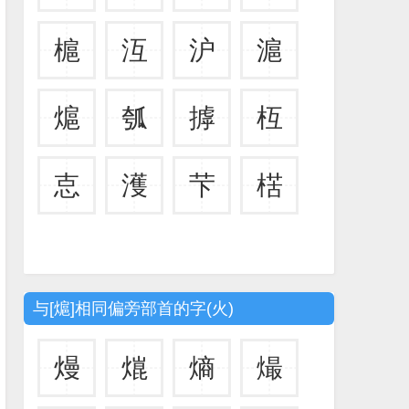
槴
沍
沪
滬
熩
瓠
摢
枑
怘
濩
芐
楛
与[熩]相同偏旁部首的字(火)
熳
熴
熵
熶