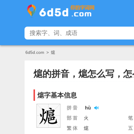
6d5d.com
>
熩
熩的拼音，熩怎么写，怎
熩字基本信息
拼 音
hù
部 首
火
笔
繁 体
熩
五