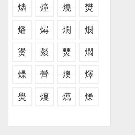
燐
燑
燒
燓
燔
燖
燗
燘
燙
燚
燛
燜
燝
營
燠
燡
燢
燣
燤
燥