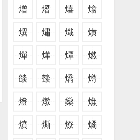
熷
熸
熺
熻
熼
熽
熾
熿
燀
燁
燂
燃
燄
燅
燆
燇
燈
燉
燊
燋
燌
燍
燎
燏