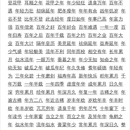
登花甲
耳顺之年
花甲之年
年少轻狂
遗臭万年
百年不
遇
年轻力壮
却病延年
肥冬瘦年
年年有余
凶年饥岁
年
谷不登
比年不登
此去经年
度日如年
年事已高
年富力
强
百年偕老
百年之好
百年好合
百年难遇
一年一度
百
年归寿
百年之后
百年千载
百年之约
百年之业
百年大
业
百年大计
隔年皇历
美意延年
祛病延年
益寿延年
年
少气盛
年轻貌美
流年不利
同年而校
相交有年
长年累
月
似水流年
一眼万年
垂暮之年
年少无知
知命之年
年
幼无知
破瓜之年
破瓜年纪
年久失修
耆年硕德
年轻有
为
三年化碧
十年磨剑
福寿年高
新年快乐
积年累月
千
年万载
一年半载
一年四季
虚度年华
成年累月
日久年
深
穷年累月
经年累月
年深月久
年复一年
古稀之年
年
逾古稀
年方二八
年近古稀
岁丰年稔
岁稔年丰
年丰时
稔
年丰岁稔
兀兀穷年
遗臭千年
穷年尽气
十年窗下
十
年读书
十年寒窗
当立之年
而立之年
及笄年华
龟鹤之
年
似水年华
流年似水
膏粱年少
常年累月
年深日久
整