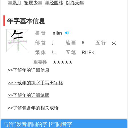
年累月
裙屐少年
年经国纬
以终天年
年字基本信息
拼 音
nián
部 首
丿
笔 画
6
五 行
火
繁 体
年
五 笔
RHFK
重要性
★★★★★
>>了解年的详细信息
>>下载年的练字手写田字格
>>了解年的详细笔顺
>>了解包含年的相关成语
与[年]发音相同的字 [年]同音字