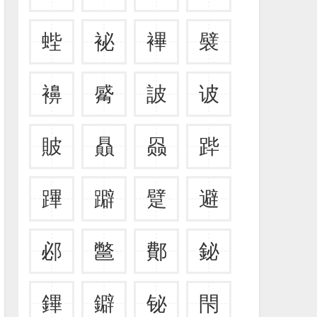
蜌
袐
襅
襞
襣
觱
詖
诐
貱
贔
赑
跸
蹕
躃
躄
避
邲
鄨
鄪
鉍
鏎
鐴
铋
閇