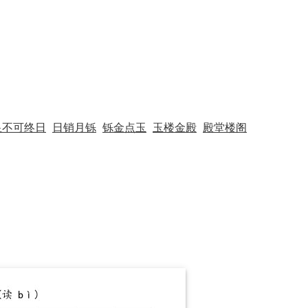
皇不可终日
日销月铄
铄金点玉
玉楼金殿
殿堂楼阁