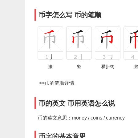
币字怎么写 币的笔顺
1
丿
2
丨
3
𠃌
4
撇
竖
横折钩
>>
币的笔顺详情
币的英文 币用英语怎么说
币的英文意思：money / coins / currency
币字的基本意思