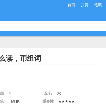
首页
拼音
笔顺
么读，币组词
 画
4
五 行
水
 笔
TMHK
重要性
★★★★★