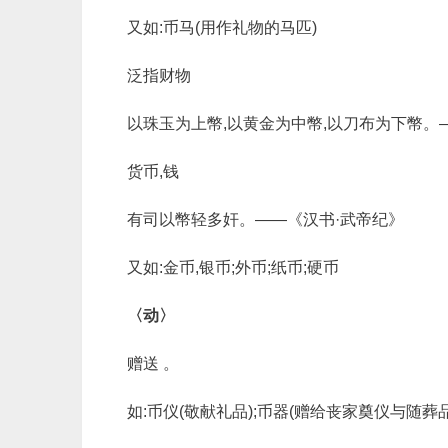
又如:币马(用作礼物的马匹)
泛指财物
以珠玉为上幣,以黄金为中幣,以刀布为下幣。
货币,钱
有司以幣轻多奸。——《汉书·武帝纪》
又如:金币,银币;外币;纸币;硬币
〈动〉
赠送 。
如:币仪(敬献礼品);币器(赠给丧家奠仪与随葬品