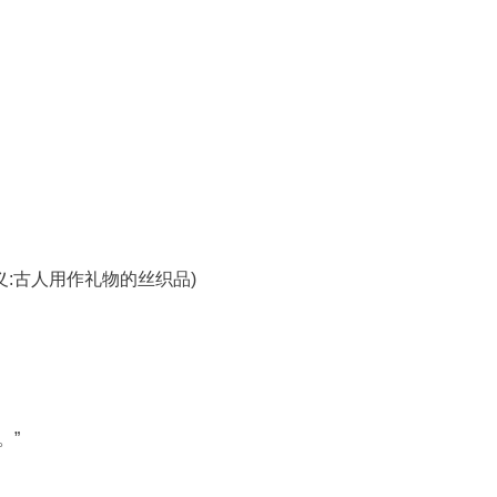
义:古人用作礼物的丝织品)
。”