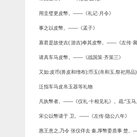
用圭璧更皮幣。——《礼记·月令》
事之以皮幣。——《孟子》
寡君是故使吉( 游吉)奉其皮幣。——《左传·
请具车马皮幣。——《战国策·齐策三》
又如:皮币(兽皮和缯布);币玉(帛和玉,祭祀用品
泛指车马皮帛玉器等礼物
凡执幣者。——《仪礼·十相见礼》。疏:“玉马
宋公以幣请于 卫。——《左传·隐公八年》
惠王患之,乃令 张仪佯去 秦,厚幣委质事 楚