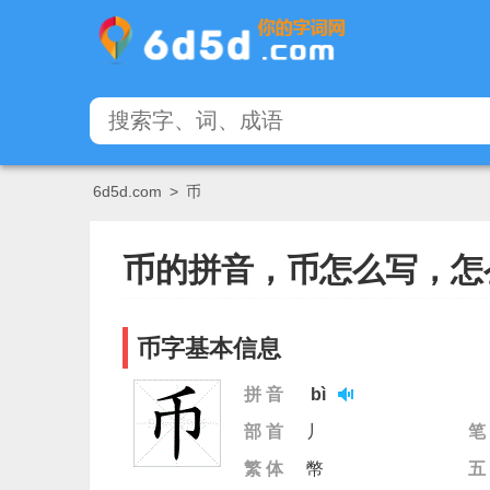
6d5d.com
>
币
币的拼音，币怎么写，怎
币字基本信息
拼 音
bì
部 首
丿
笔
繁 体
幣
五