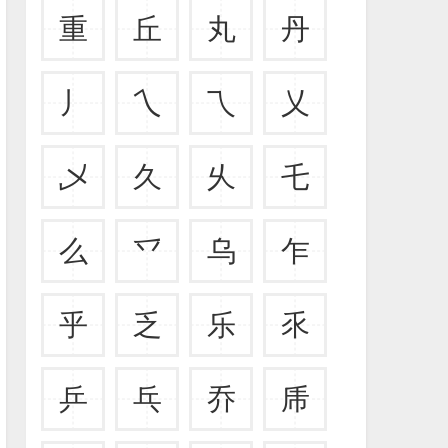
重
丘
丸
丹
丿
乀
乁
乂
乄
久
乆
乇
么
乊
乌
乍
乎
乏
乐
乑
乒
乓
乔
乕