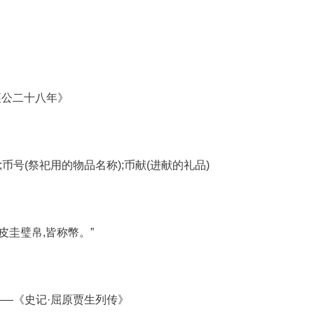
襄公二十八年》
);币号(祭祀用的物品名称);币献(进献的礼品)
皮圭璧帛,皆称幣。”
。——《史记·屈原贾生列传》