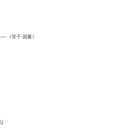
——《管子·国蓄》
)