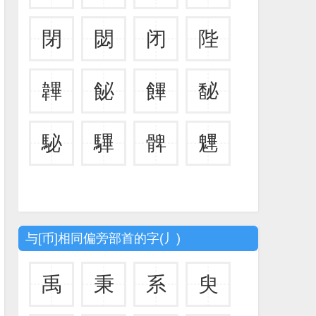
閉
閟
闭
陛
韠
飶
饆
馝
駜
驆
髀
魓
与[币]相同偏旁部首的字(丿)
禹
秉
系
臾