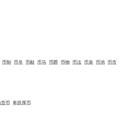
币制
币帛
币献
币马
币爵
币物
币法
币泉
币池
币市
助货币
卑辞厚币