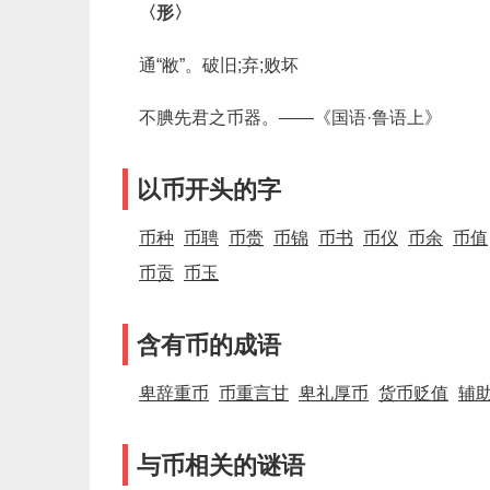
〈形〉
通“敝”。破旧;弃;败坏
不腆先君之币器。——《国语·鲁语上》
以币开头的字
币种
币聘
币赍
币锦
币书
币仪
币余
币值
币贡
币玉
含有币的成语
卑辞重币
币重言甘
卑礼厚币
货币贬值
辅
与币相关的谜语