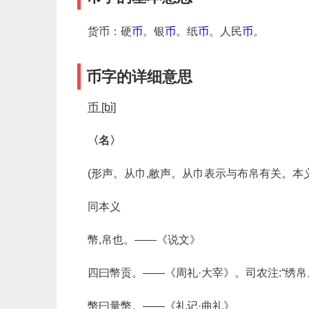
货币
：硬
币
。银
币
。纸
币
。人民
币
。
币字的详细意思
币 [bì]
〈名〉
(形声。从巾,敝声。从巾表示与布帛有关。本
同本义
幣,帛也。——《说文》
四曰幣贡。——《周礼·大宰》。司农注:“绣帛
幣曰量幣。——《礼记·曲礼》