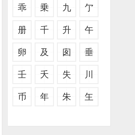
乖
乗
九
亇
册
千
升
午
卵
及
囱
垂
壬
夭
失
川
币
年
朱
玍