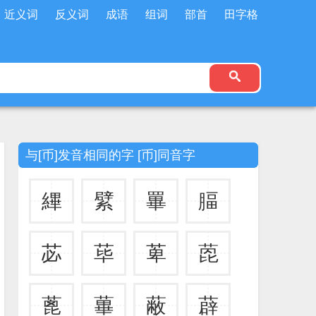
近义词
反义词
成语
组词
部首
田字格
与[币]发音相同的字 [币]同音字
縪
繴
罼
腷
苾
荜
萆
萞
蓖
蓽
蔽
薜