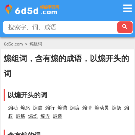
6d5d.com
>
煽组词
煽组词，含有煽的成语，以煽开头的
词
以煽开头的词
煽动
煽惑
煽虐
煽行
煽诱
煽骗
煽情
煽动灵
煽扬
煽
权
煽炼
煽炽
煽弄
煽造