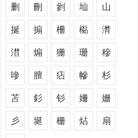
删
刪
剼
圸
山
挻
搧
柵
檆
潸
澘
煽
狦
珊
穇
嘇
膻
痁
幓
杉
苫
釤
钐
姍
姗
彡
埏
栅
炶
扇