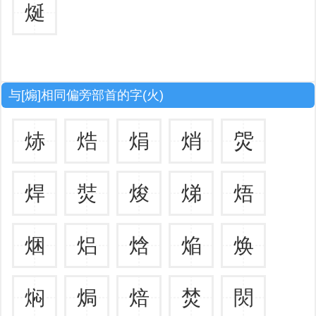
烻
与[煽]相同偏旁部首的字(火)
焃
焅
焆
焇
焈
焊
焋
焌
焍
焐
焑
焒
焓
焔
焕
焖
焗
焙
焚
焛