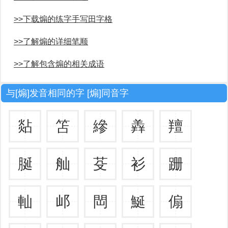
>>下载煽的练字手写田字格
>>了解煽的详细笔顺
>>了解包含煽的相关成语
与[煽]发音相同的字 [煽]同音字
煔
笘
縿
羴
羶
脠
舢
芟
衫
跚
軕
邖
閊
鯅
傓