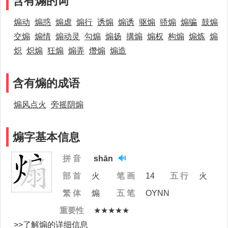
含有煽的词
煽动
煽惑
煽虐
煽行
诱煽
煽诱
驱煽
骄煽
煽骗
鼓煽
交煽
煽情
煽动灵
勾煽
煽扬
搆煽
煽权
构煽
煽炼
煽
炽
炽煽
狂煽
煽弄
熸煽
煽造
含有煽的成语
煽风点火
旁摇阴煽
煽字基本信息
拼 音
shān
部 首
火
笔 画
14
五 行
火
繁 体
煽
五 笔
OYNN
重要性
★★★★★
>>了解煽的详细信息