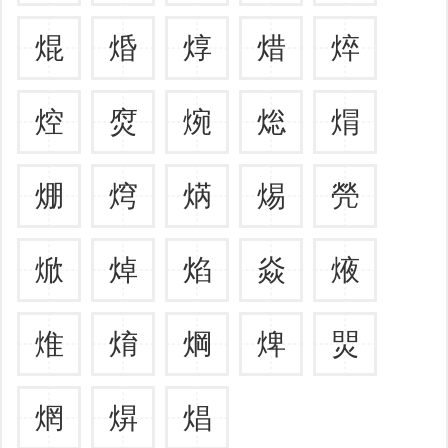
焜
焝
焞
焟
焠
焢
焤
焥
焧
焨
焩
焪
焫
焬
焭
焮
焯
焰
焱
焲
焳
焴
焵
焷
焸
焹
焺
焻