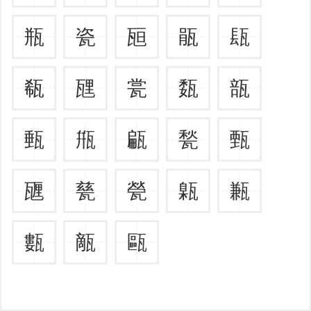
瓶
瓷
瓸
瓹
瓺
瓻
瓼
瓽
瓾
瓿
甀
甁
甂
甃
甄
甅
甆
甇
甈
甉
甊
甋
甌