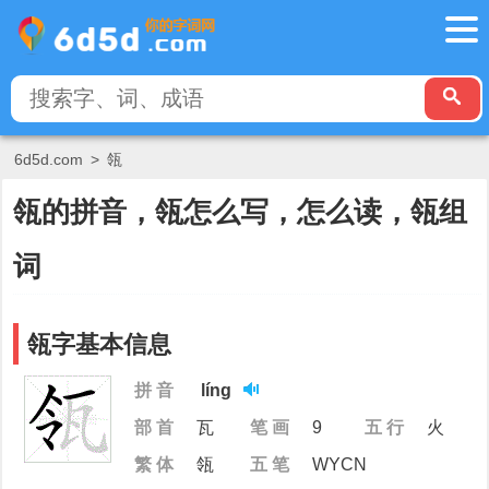
6d5d.com
>
瓴
瓴的拼音，瓴怎么写，怎么读，瓴组
词
瓴字基本信息
拼 音
líng
部 首
瓦
笔 画
9
五 行
火
繁 体
瓴
五 笔
WYCN