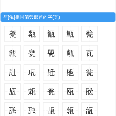
与[瓴]相同偏旁部首的字(瓦)
甏
甐
甑
甒
甓
甔
甕
甖
甗
瓦
瓧
瓨
瓩
瓪
瓫
瓬
瓭
瓮
瓯
瓰
瓱
瓲
瓳
瓴
瓵