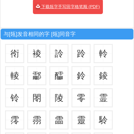
下载瓴字手写田字格笔顺 (PDF)
与[瓴]发音相同的字 [瓴]同音字
衑
裬
詅
跉
軨
輘
酃
醽
鈴
錂
铃
閝
陵
零
霊
霗
霛
霝
靈
駖