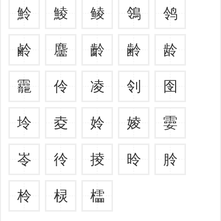
魿
鯪
鲮
鴒
鸰
鹷
麢
齡
齢
龄
龗
伶
凌
刢
囹
坽
夌
姈
婈
孁
岺
彾
掕
昤
朎
柃
棂
櫺