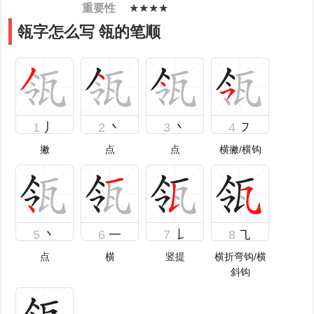
重要性
★★★★
瓴字怎么写 瓴的笔顺
1
丿
2
丶
3
丶
4
㇇
撇
点
点
横撇/横钩
5
丶
6
一
7
𠄌
8
㇈
点
横
竖提
横折弯钩/横
斜钩