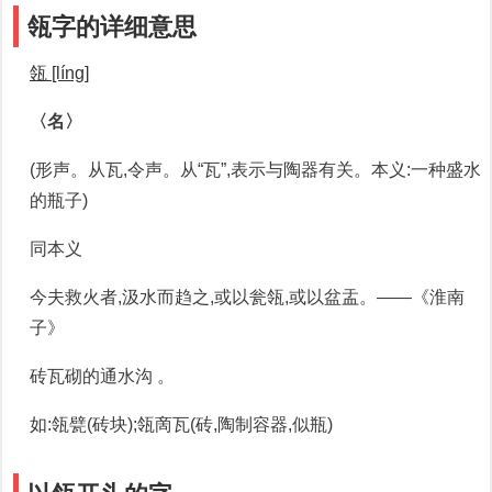
瓴字的详细意思
瓴 [líng]
〈名〉
(形声。从瓦,令声。从“瓦”,表示与陶器有关。本义:一种盛水
的瓶子)
同本义
今夫救火者,汲水而趋之,或以瓮瓴,或以盆盂。——《淮南
子》
砖瓦砌的通水沟 。
如:瓴甓(砖块);瓴啇瓦(砖,陶制容器,似瓶)