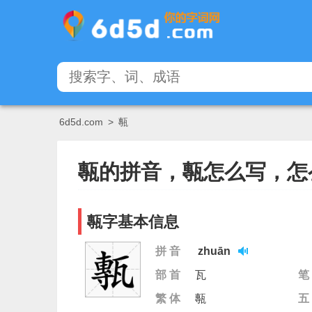
6d5d.com
>
甎
甎的拼音，甎怎么写，怎
甎字基本信息
拼 音
zhuān
部 首
瓦
笔
繁 体
甎
五