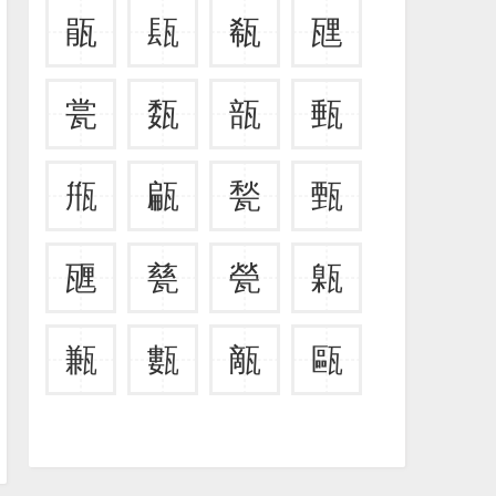
瓹
瓺
瓻
瓼
瓽
瓾
瓿
甀
甁
甂
甃
甄
甅
甆
甇
甈
甉
甊
甋
甌