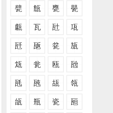
甓
甔
甕
甖
甗
瓦
瓧
瓨
瓩
瓪
瓫
瓬
瓭
瓮
瓯
瓰
瓱
瓲
瓳
瓴
瓵
瓶
瓷
瓸