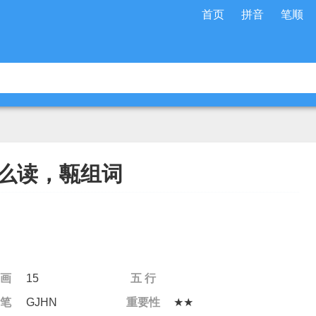
首页
拼音
笔顺
么读，甎组词
 画
15
五 行
 笔
GJHN
重要性
★★