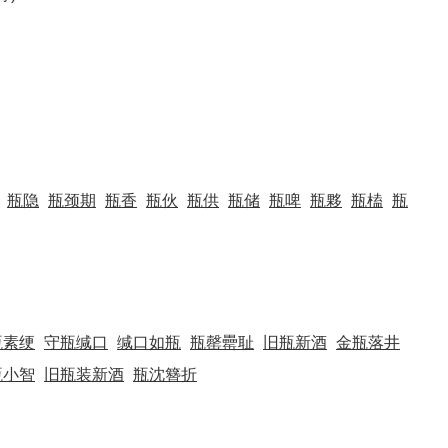
瓶隐
瓶颈期
瓶香
瓶伙
瓶供
瓶储
瓶啤
瓶夥
瓶榼
瓶
瓶素绠
守瓶缄口
缄口如瓶
瓶罄罍耻
旧瓶新酒
金瓶落井
瓶小智
旧瓶装新酒
瓶沈簪折