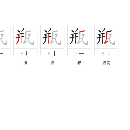
一
5
丿
6
丨
7
一
8
𠄌
横
撇
竖
横
竖提