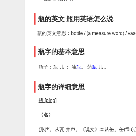
瓶的英文 瓶用英语怎么说
瓶的英文意思：bottle / (a measure word) / vase 
瓶字的基本意思
瓶子；瓶 儿
： 油
瓶
。 药
瓶
儿 。
瓶字的详细意思
瓶 [píng]
〈名〉
(形声。从瓦,并声。《说文》本从缶。缶(fǒu)