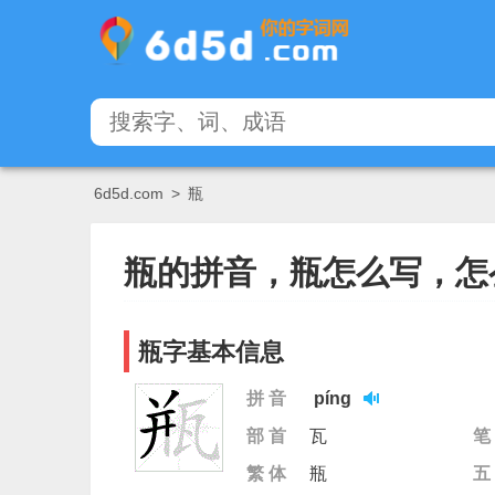
6d5d.com
>
瓶
瓶的拼音，瓶怎么写，怎
瓶字基本信息
拼 音
píng
部 首
瓦
笔
繁 体
瓶
五