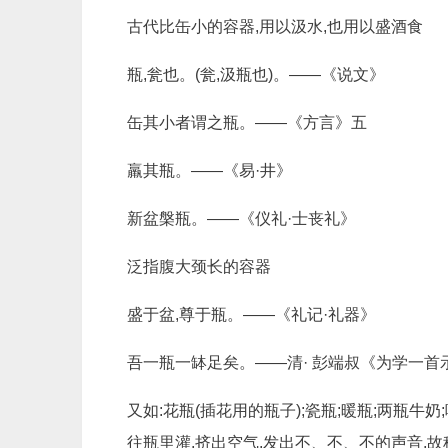
古代比缶小的容器,用以汲水,也用以盛酒食
瓶,瓮也。(瓮,汲瓶也)。——《说文》
缶其小者谓之瓶。——《方言》五
羸其瓶。——《易·井》
新盆槃瓶。——《仪礼·士丧礼》
泛指腹大颈长的容器
盛于盆,尊于瓶。——《礼记·礼器》
吾一瓶一缽足矣。——清· 彭端叔《为学一首
又如:花瓶(插花用的瓶子);瓷瓶;暖瓶;两瓶牛奶
往瓶里灌,挤出空气,发出不、不、不的声音,故