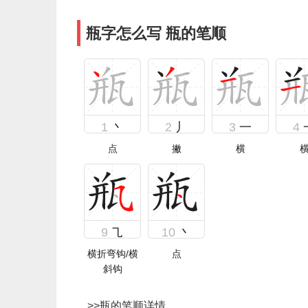
瓶字怎么写 瓶的笔顺
1
丶
2
丿
3
一
4
点
撇
横
9
㇈
10
丶
横折弯钩/横
点
斜钩
>>
瓶的笔顺详情