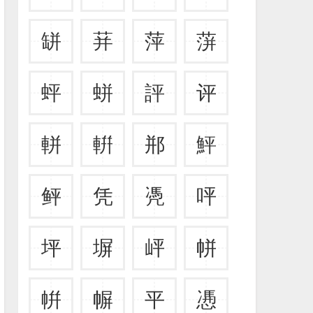
缾
荓
萍
蓱
蚲
蛢
評
评
軿
輧
郱
鮃
鲆
凭
凴
呯
坪
塀
岼
帡
帲
幈
平
慿