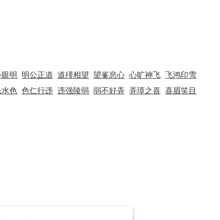
外眼明
明公正道
道殣相望
望峯息心
心旷神飞
飞鸿印雪
光水色
色仁行违
违强陵弱
弱不好弄
弄璋之喜
喜眉笑目