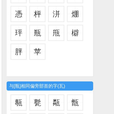
憑
枰
洴
焩
玶
瓶
甁
檘
胓
苹
与[瓶]相同偏旁部首的字(瓦)
甎
甏
甐
甑