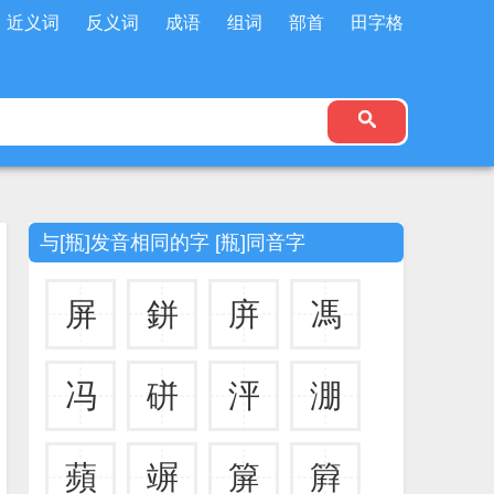
近义词
反义词
成语
组词
部首
田字格
与[瓶]发音相同的字 [瓶]同音字
屏
鉼
庰
馮
冯
硑
泙
淜
蘋
竮
箳
簈