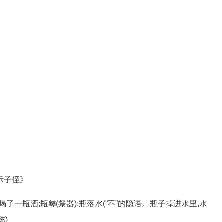
示子侄》
;喝了一瓶酒;瓶彝(祭器);瓶落水(“不”的隐语。瓶子掉进水里,水
称)