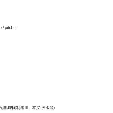
/ pitcher
,瓦器,即陶制器皿。本义:汲水器)