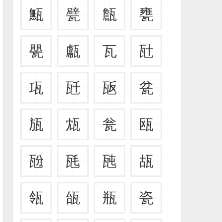
甒
甓
甔
甕
甖
甗
瓦
瓧
瓨
瓩
瓪
瓫
瓬
瓭
瓮
瓯
瓰
瓱
瓲
瓳
瓴
瓵
瓶
瓷