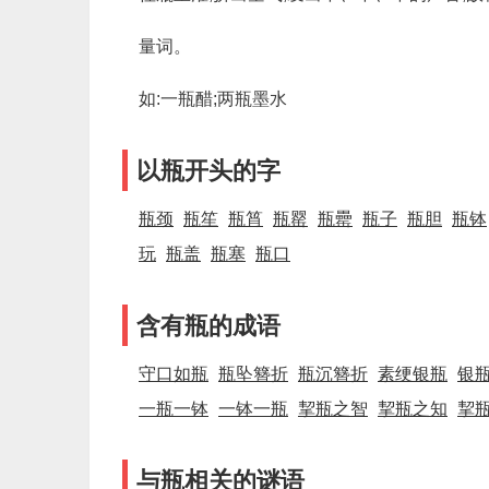
量词。
如:一瓶醋;两瓶墨水
以瓶开头的字
瓶颈
瓶笙
瓶筲
瓶罂
瓶罍
瓶子
瓶胆
瓶钵
玩
瓶盖
瓶塞
瓶口
含有瓶的成语
守口如瓶
瓶坠簪折
瓶沉簪折
素绠银瓶
银
一瓶一钵
一钵一瓶
挈瓶之智
挈瓶之知
挈
与瓶相关的谜语