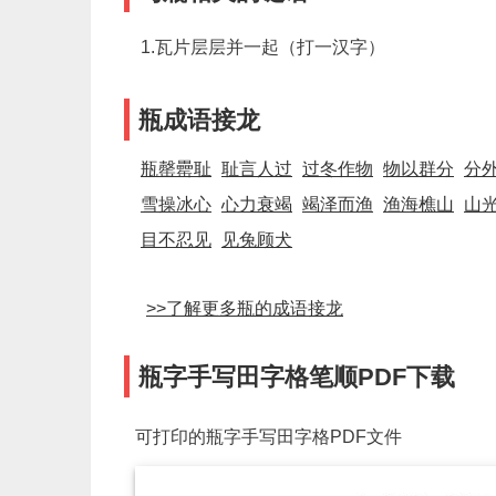
1.瓦片层层并一起（打一汉字）
瓶成语接龙
瓶罄罍耻
耻言人过
过冬作物
物以群分
分
雪操冰心
心力衰竭
竭泽而渔
渔海樵山
山
目不忍见
见兔顾犬
>>了解更多瓶的成语接龙
瓶字手写田字格笔顺PDF下载
可打印的瓶字手写田字格PDF文件