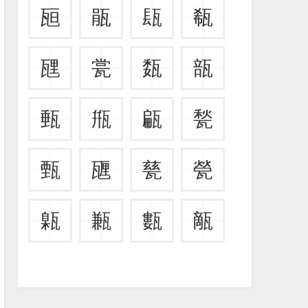
瓸
瓹
瓺
瓻
瓼
瓽
瓾
瓿
甀
甁
甂
甃
甄
甅
甆
甇
甈
甉
甊
甋