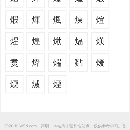
煆
煇
煈
煉
煊
煋
煌
煍
煏
煐
煑
煒
煓
煔
煖
煗
煘
煙
2026 ©
6d5d.com
声明：本站为非营利性站点，仅供参考学习。
首