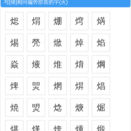
与[熯]相同偏旁部首的字(火)
焧
焨
焩
焪
焫
焬
焭
焮
焯
焰
焱
焲
焳
焴
焵
焷
焸
焹
焺
焻
焼
焽
焾
焿
煀
煁
煂
煃
煄
煅