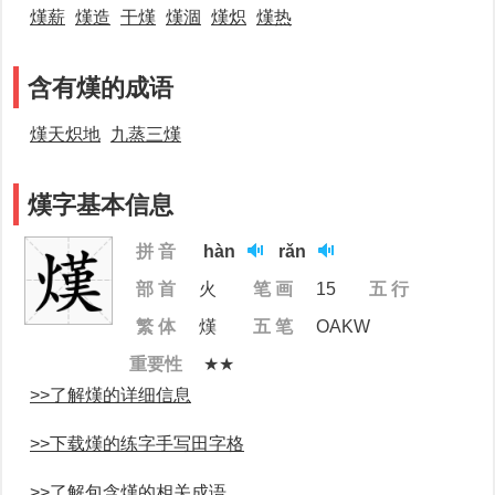
熯薪
熯造
干熯
熯涸
熯炽
熯热
含有熯的成语
熯天炽地
九蒸三熯
熯字基本信息
拼 音
hàn
rǎn
部 首
火
笔 画
15
五 行
繁 体
熯
五 笔
OAKW
重要性
★★
>>了解熯的详细信息
>>下载熯的练字手写田字格
>>了解包含熯的相关成语