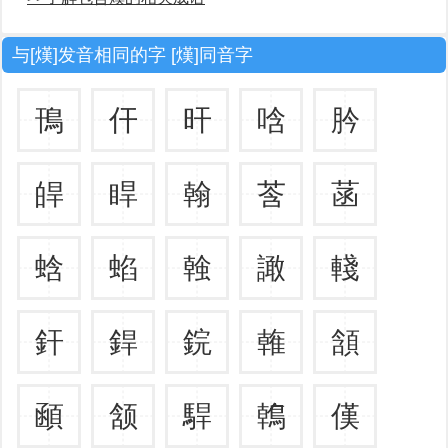
与[熯]发音相同的字 [熯]同音字
鳱
仠
旰
唅
肣
皔
睅
翰
莟
菡
蛿
蜭
螒
譀
輚
釬
銲
鋎
雗
頷
顄
颔
駻
鶾
傼