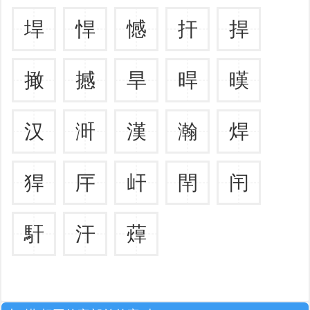
垾
悍
憾
扞
捍
撖
撼
旱
晘
暵
汉
涆
漢
瀚
焊
猂
厈
屽
閈
闬
馯
汗
蔊