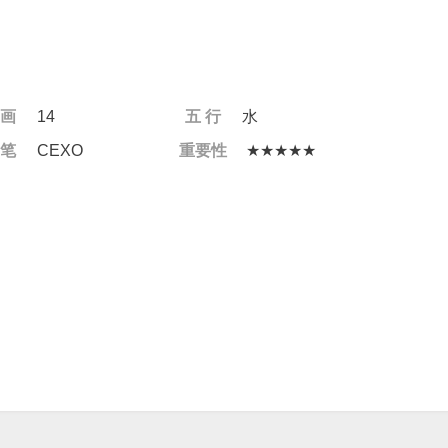
 画
14
五 行
水
 笔
CEXO
重要性
★★★★★