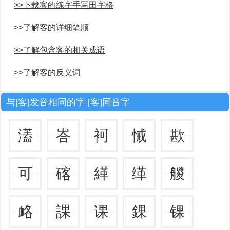
>>下载客的练字手写田字格
>>了解客的详细笔顺
>>了解包含客的相关成语
>>了解客的反义词
与[客]发音相同的字 [客]同音字
濭
峇
袔
悈
歁
可
碦
緙
缂
艐
衉
課
课
錁
锞