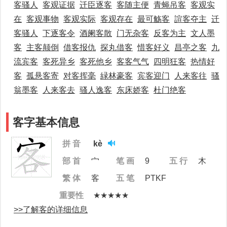
客骚人
客观证据
迁臣逐客
客随主便
青蝇吊客
客观实
在
客观事物
客观实际
客观存在
最可觞客
諠客夺主
迁
客骚人
下逐客令
酒阑客散
门无杂客
反客为主
文人墨
客
主客颠倒
借客报仇
探丸借客
惜客好义
昌亭之客
九
流宾客
客死异乡
客死他乡
客客气气
四明狂客
热情好
客
孤悬客寄
对客挥毫
緑林豪客
宾客迎门
人来客往
骚
翁墨客
人来客去
骚人逸客
东床娇客
杜门绝客
客字基本信息
拼 音
kè
部 首
宀
笔 画
9
五 行
木
繁 体
客
五 笔
PTKF
重要性
★★★★★
>>了解客的详细信息