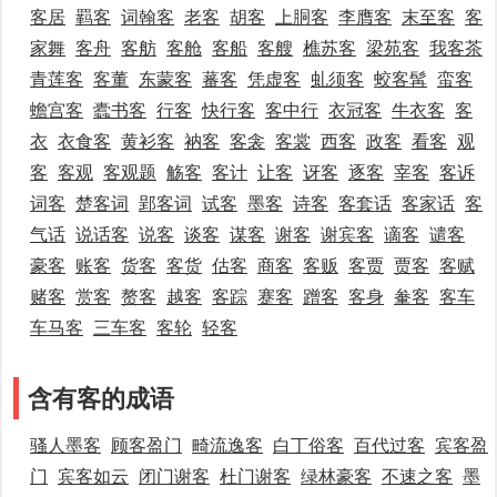
客居
羁客
词翰客
老客
胡客
上胴客
李膺客
末至客
客
家舞
客舟
客舫
客舱
客船
客艘
樵苏客
梁苑客
我客茶
青莲客
客董
东蒙客
蕃客
凭虚客
虬须客
蛟客髯
蛮客
蟾宫客
蠹书客
行客
快行客
客中行
衣冠客
牛衣客
客
衣
衣食客
黄衫客
衲客
客衾
客裳
西客
政客
看客
观
客
客观
客观题
觞客
客计
让客
讶客
逐客
宰客
客诉
词客
楚客词
郢客词
试客
墨客
诗客
客套话
客家话
客
气话
说话客
说客
谈客
谋客
谢客
谢宾客
谪客
谴客
豪客
账客
货客
客货
估客
商客
客贩
客贾
贾客
客赋
赌客
赏客
赘客
越客
客踪
蹇客
蹭客
客身
軬客
客车
车马客
三车客
客轮
轻客
含有客的成语
骚人墨客
顾客盈门
畸流逸客
白丁俗客
百代过客
宾客盈
门
宾客如云
闭门谢客
杜门谢客
绿林豪客
不速之客
墨