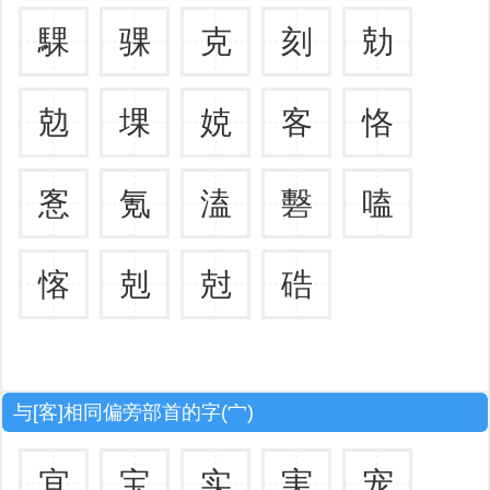
騍
骒
克
刻
勀
勊
堁
娔
客
恪
愙
氪
溘
礊
嗑
愘
剋
尅
硞
与[客]相同偏旁部首的字(宀)
宜
宝
实
実
宠