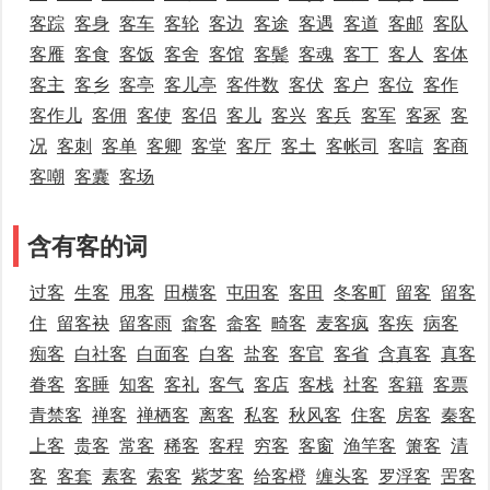
客踪
客身
客车
客轮
客边
客途
客遇
客道
客邮
客队
客雁
客食
客饭
客舍
客馆
客鬓
客魂
客丁
客人
客体
客主
客乡
客亭
客儿亭
客件数
客伏
客户
客位
客作
客作儿
客佣
客使
客侣
客儿
客兴
客兵
客军
客冢
客
况
客刺
客单
客卿
客堂
客厅
客土
客帐司
客唁
客商
客嘲
客囊
客场
含有客的词
过客
生客
甩客
田横客
屯田客
客田
冬客町
留客
留客
住
留客袂
留客雨
畬客
畲客
畸客
麦客疯
客疾
病客
痴客
白社客
白面客
白客
盐客
客官
客省
含真客
真客
眷客
客睡
知客
客礼
客气
客店
客栈
社客
客籍
客票
青禁客
禅客
禅栖客
离客
私客
秋风客
住客
房客
秦客
上客
贵客
常客
稀客
客程
穷客
客窗
渔竿客
箫客
清
客
客套
素客
索客
紫芝客
给客橙
缠头客
罗浮客
罟客