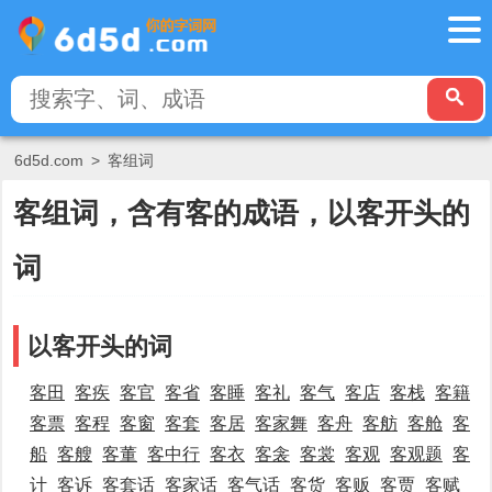
6d5d.com
>
客组词
客组词，含有客的成语，以客开头的
词
以客开头的词
客田
客疾
客官
客省
客睡
客礼
客气
客店
客栈
客籍
客票
客程
客窗
客套
客居
客家舞
客舟
客舫
客舱
客
船
客艘
客董
客中行
客衣
客衾
客裳
客观
客观题
客
计
客诉
客套话
客家话
客气话
客货
客贩
客贾
客赋