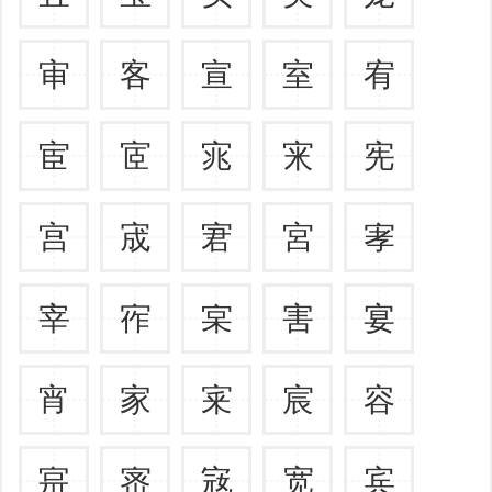
审
客
宣
室
宥
宦
宧
宨
宩
宪
宫
宬
宭
宮
宯
宰
宱
宲
害
宴
宵
家
宷
宸
容
宺
宻
宼
宽
宾