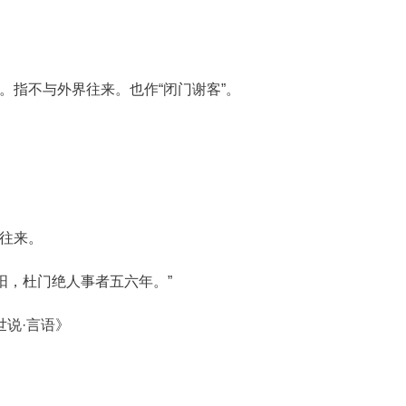
。指不与外界往来。也作“闭门谢客”。
往来。
阳，杜门绝人事者五六年。”
世说·言语》