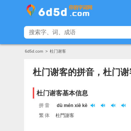
6d5d.com
>
杜门谢客
杜门谢客的拼音，杜门谢
杜门谢客基本信息
拼 音
dù mén xiè kè
繁 体
杜門謝客