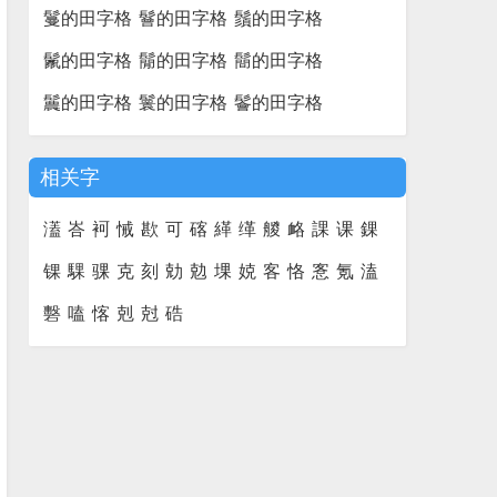
鬘的田字格
鬙的田字格
鬚的田字格
鬛的田字格
鬜的田字格
鬝的田字格
鬞的田字格
鬟的田字格
鬠的田字格
相关字
濭
峇
袔
悈
歁
可
碦
緙
缂
艐
衉
課
课
錁
锞
騍
骒
克
刻
勀
勊
堁
娔
客
恪
愙
氪
溘
礊
嗑
愘
剋
尅
硞