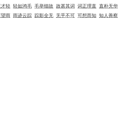
重才轻
轻如鸿毛
毛举细故
故甚其词
词正理直
直朴无华
苗望雨
雨迹云踪
踪影全无
无乎不可
可想而知
知人善察