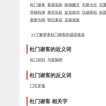
杜门谢客
客观实际
际地蟠天
天降大任
任
华丽转身
身无长处
处实效功
功成骨枯
枯
察察为明
明日黄花
花落谁家
>>了解更多杜门谢客的成语接龙
杜门谢客的近义词
杜门却扫
与世隔绝
杜门谢客的反义词
门可罗雀
杜门谢客 相关字