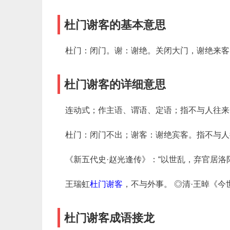
杜门谢客的基本意思
杜门：闭门。谢：谢绝。关闭大门，谢绝来客
杜门谢客的详细意思
连动式；作主语、谓语、定语；指不与人往来
杜门：闭门不出；谢客：谢绝宾客。指不与人
《新五代史·赵光逢传》：“以世乱，弃官居洛
王瑞虹
杜门谢客
，不与外事。 ◎清·王晫《今
杜门谢客成语接龙