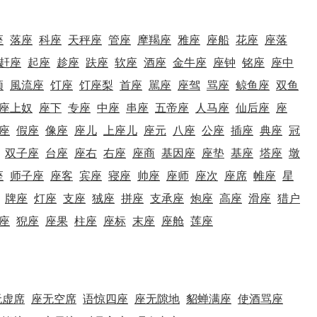
座
落座
科座
天秤座
管座
摩羯座
雅座
座船
花座
座落
赶座
起座
趁座
趺座
软座
酒座
金牛座
座钟
铭座
座中
须
風流座
饤座
饤座梨
首座
駡座
座驾
骂座
鲸鱼座
双鱼
座上奴
座下
专座
中座
串座
五帝座
人马座
仙后座
座
座
假座
像座
座儿
上座儿
座元
八座
公座
插座
典座
冠
双子座
台座
座右
右座
座商
基因座
座垫
基座
塔座
墩
座
师子座
座客
宾座
寝座
帅座
座师
座次
座席
帷座
星
牌座
灯座
支座
狨座
拼座
支承座
炮座
高座
滑座
猎户
座
猊座
座果
柱座
座标
末座
座舱
莲座
无虚席
座无空席
语惊四座
座无隙地
貂蝉满座
使酒骂座