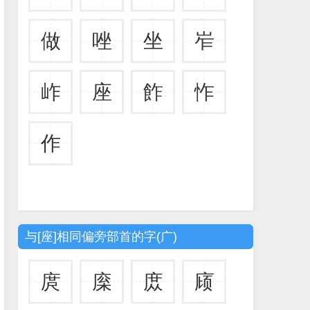
做
唑
坐
岝
岞
座
飵
怍
作
与[座]相同偏旁部首的字(广)
庹
庺
庻
庼