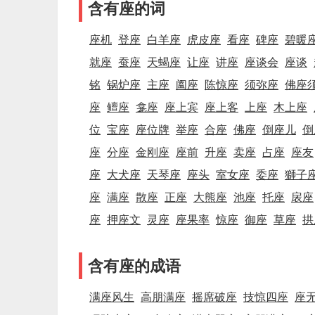
含有座的词
座机
登座
白羊座
虎皮座
看座
碑座
碧暖
就座
蚕座
天蝎座
让座
讲座
座谈会
座谈
铭
锅炉座
主座
阖座
陈惊座
须弥座
佛座
座
鳣座
龛座
座上宾
座上客
上座
木上座
位
宝座
座位牌
举座
合座
佛座
倒座儿
倒
座
分座
金刚座
座前
升座
卖座
占座
座友
座
大犬座
天琴座
座头
室女座
委座
獅子
座
满座
散座
正座
大熊座
池座
托座
扆座
座
押座文
灵座
座果率
惊座
御座
草座
拱
含有座的成语
满座风生
高朋满座
摇席破座
技惊四座
座