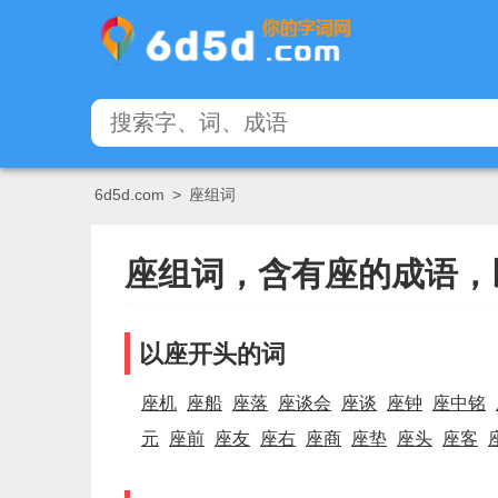
6d5d.com
>
座组词
座组词，含有座的成语，
以座开头的词
座机
座船
座落
座谈会
座谈
座钟
座中铭
元
座前
座友
座右
座商
座垫
座头
座客