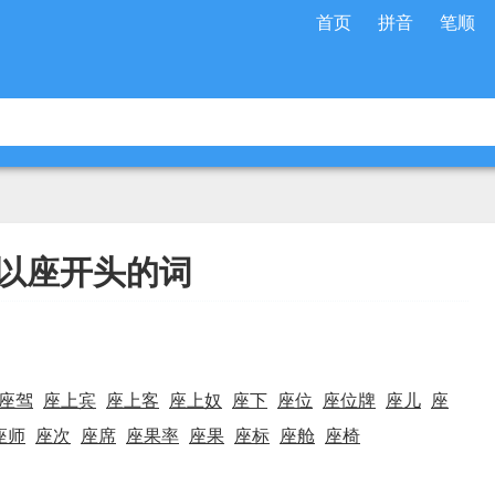
首页
拼音
笔顺
以座开头的词
座驾
座上宾
座上客
座上奴
座下
座位
座位牌
座儿
座
座师
座次
座席
座果率
座果
座标
座舱
座椅