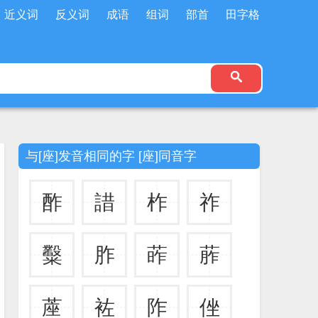
近义词
反义词
成语
组词
部首
田字格
与[座]发音相同的字 [座]同音字
酢
諎
柞
祚
糳
胙
葃
葄
蓙
袏
阼
侳