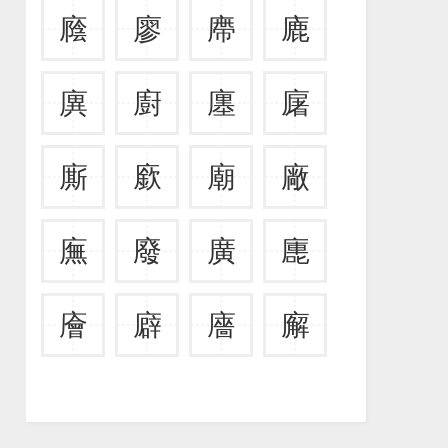
廕
廖
廗
廘
廙
廚
廛
廜
廝
廞
廟
廠
廡
廢
廣
廤
廥
廦
廧
廨