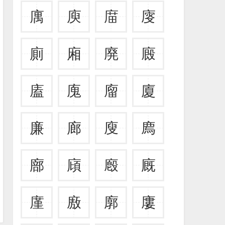
庽
庾
庿
廀
廁
廂
廃
廄
廅
廆
廇
廈
廉
廊
廋
廌
廍
廎
廏
廐
廑
廒
廓
廔