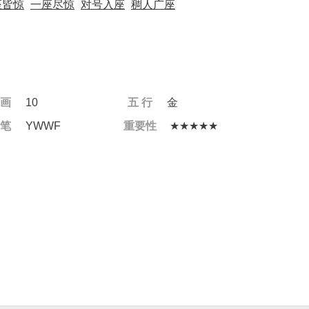
座皆惊
一座尽惊
对号入座
稠人广座
 画
10
五 行
金
 笔
YWWF
重要性
★★★★★