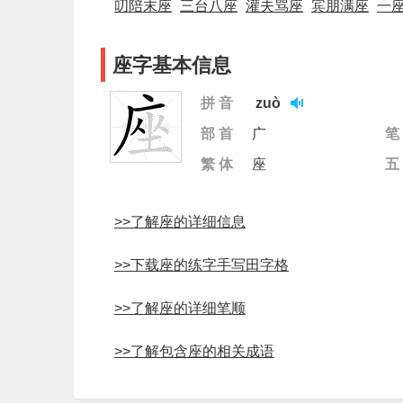
叨陪末座
三台八座
灌夫骂座
宾朋满座
一
座字基本信息
拼 音
zuò
部 首
广
笔
繁 体
座
五
>>了解座的详细信息
>>下载座的练字手写田字格
>>了解座的详细笔顺
>>了解包含座的相关成语