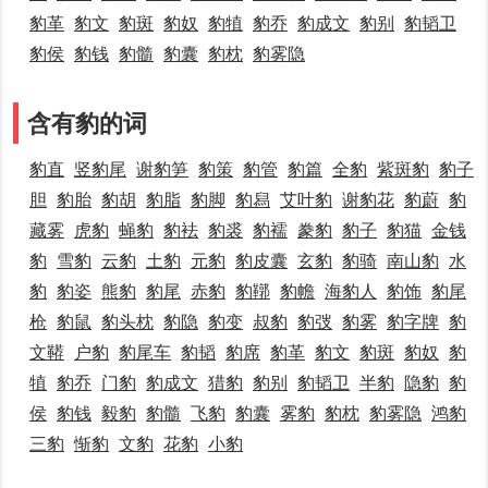
豹革
豹文
豹斑
豹奴
豹犆
豹乔
豹成文
豹别
豹韬卫
豹侯
豹钱
豹髓
豹囊
豹枕
豹雾隐
含有豹的词
豹直
竖豹尾
谢豹笋
豹策
豹管
豹篇
全豹
紫斑豹
豹子
胆
豹胎
豹胡
豹脂
豹脚
豹舄
艾叶豹
谢豹花
豹蔚
豹
藏雾
虎豹
蝇豹
豹袪
豹裘
豹襦
豢豹
豹子
豹猫
金钱
豹
雪豹
云豹
土豹
元豹
豹皮囊
玄豹
豹骑
南山豹
水
豹
豹姿
熊豹
豹尾
赤豹
豹鞹
豹幨
海豹人
豹饰
豹尾
枪
豹鼠
豹头枕
豹隐
豹变
叔豹
豹弢
豹雾
豹字牌
豹
文鞯
户豹
豹尾车
豹韬
豹席
豹革
豹文
豹斑
豹奴
豹
犆
豹乔
门豹
豹成文
猎豹
豹别
豹韬卫
半豹
隐豹
豹
侯
豹钱
毅豹
豹髓
飞豹
豹囊
雾豹
豹枕
豹雾隐
鸿豹
三豹
惭豹
文豹
花豹
小豹