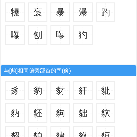
犦
袌
暴
瀑
趵
嚗
刨
曝
犳
与[豹]相同偏旁部首的字(豸)
豸
豹
豺
豻
豼
豽
豾
豿
貀
貁
貂
貃
貄
貅
貆