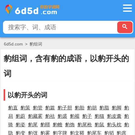
6d5d.com
>
豹组词
豹组词，含有豹的成语，以豹开头的
词
以豹开头的词
豹直
豹策
豹管
豹篇
豹子胆
豹胎
豹胡
豹脂
豹脚
豹
舄
豹蔚
豹藏雾
豹袪
豹裘
豹襦
豹子
豹猫
豹皮囊
豹
骑
豹姿
豹尾
豹鞹
豹幨
豹饰
豹尾枪
豹鼠
豹头枕
豹
隐
豹变
豹弢
豹雾
豹字牌
豹文鞯
豹尾车
豹韬
豹席