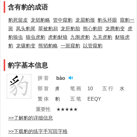
含有豹的成语
豹死留皮
龙韬豹略
管中窥豹
龙眉豹颈
豹头环眼
窥豹一
斑
凤头豹尾
翠被豹舄
龙肝豹胎
熊心豹胆
龙腾豹变
虎
豹狼虫
狼虫虎豹
虎豹豺狼
九阍虎豹
九关虎豹
豺狼虎
豹
龙骧豹变
熊韬豹略
一斑窥豹
以管窥豹
豹字基本信息
拼 音
bào
部 首
豸
笔 画
10
五 行
水
繁 体
豹
五 笔
EEQY
重要性
★★★★★
>>了解豹的详细信息
>>下载豹的练字手写田字格