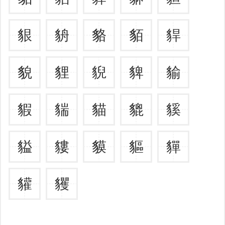
貇
貈
貉
貊
貋
貌
貍
貎
貏
貐
貑
貒
貓
貔
貕
貖
貗
貘
貙
貚
貛
貜