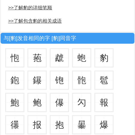
>>了解豹的详细笔顺
>>了解包含豹的相关成语
与[豹]发音相同的字 [豹]同音字
怉
菢
虣
蚫
豹
鉋
鑤
铇
骲
髱
鮑
鲍
儤
勽
報
忁
报
抱
曓
爆