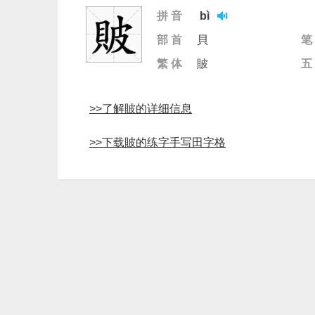
拼 音
bì
部 首
貝
笔
繁 体
貱
五
>>了解貱的详细信息
>>下载貱的练字手写田字格