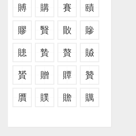
賻
購
賽
賾
賿
贀
贁
贂
贃
贄
贅
贆
贇
贈
贉
贊
贋
贌
贍
贎