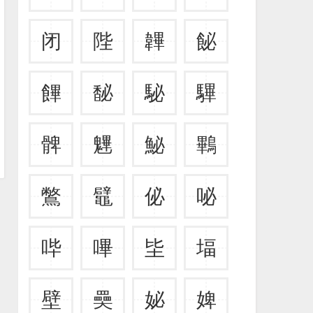
闭
陛
韠
飶
饆
馝
駜
驆
髀
魓
鮅
鷝
鷩
鼊
佖
咇
哔
嗶
坒
堛
壁
奰
妼
婢