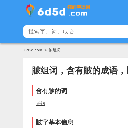
6d5d.com
>
貱组词
貱组词，含有貱的成语，
含有貱的词
赔貱
貱字基本信息