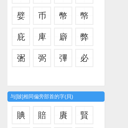
嬖
币
幣
幤
庇
庳
廦
弊
弻
弼
彃
必
与[貱]相同偏旁部首的字(貝)
賟
賠
賡
賢