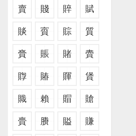
賣
賤
賥
賦
賧
賨
賩
質
賫
賬
賭
賮
賯
賰
賱
賲
賳
賴
賵
賶
賷
賸
賹
賺