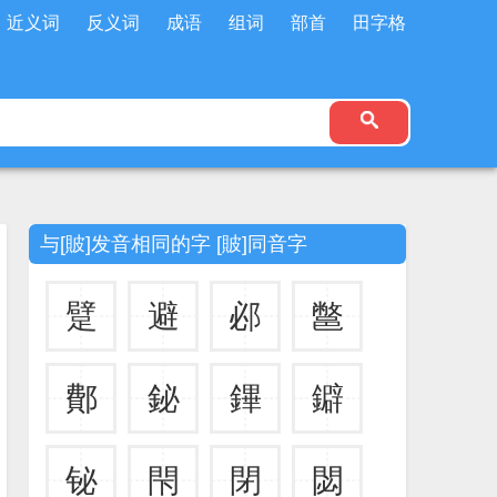
近义词
反义词
成语
组词
部首
田字格
与[貱]发音相同的字 [貱]同音字
躄
避
邲
鄨
鄪
鉍
鏎
鐴
铋
閇
閉
閟