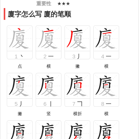
重要性
★★★
廈字怎么写 廈的笔顺
1
丶
2
一
3
丿
4
一
点
横
撇
横
5
丿
6
丨
7
𠃍
8
一
撇
竖
横折
横