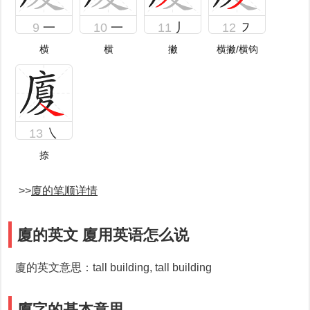
9
一
10
一
11
丿
12
㇇
横
横
撇
横撇/横钩
13
㇏
捺
>>
廈的笔顺详情
廈的英文 廈用英语怎么说
廈的英文意思：tall building, tall building
廈字的基本意思