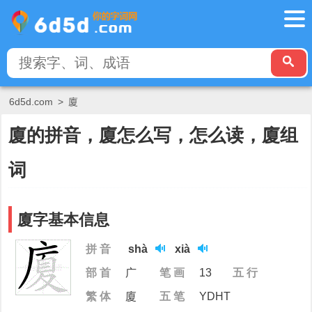
6d5d.com
>
廈
廈的拼音，廈怎么写，怎么读，廈组
词
廈字基本信息
拼 音
shà
xià
部 首
广
笔 画
13
五 行
繁 体
廈
五 笔
YDHT