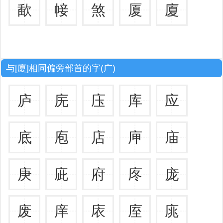
歃
帹
煞
厦
廈
与[廈]相同偏旁部首的字(广)
庐
庑
庒
库
应
底
庖
店
庘
庙
庚
庛
府
庝
庞
废
庠
庡
庢
庣