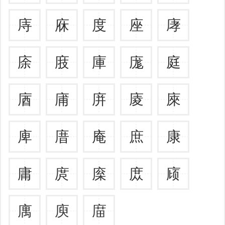
庤
庥
度
座
庨
庩
庪
庫
庬
庭
庮
庯
庰
庱
庲
庳
庴
庵
庶
康
庸
庹
庺
庻
庼
庽
庾
庿