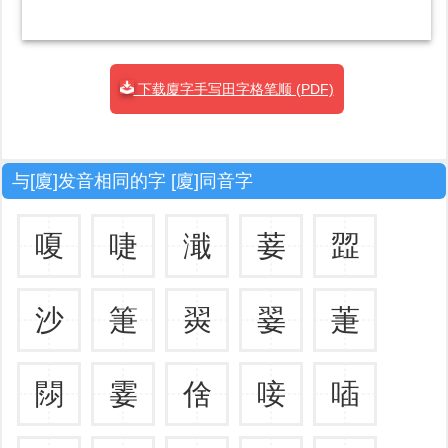
下载廈字手写田字格笔顺 (PDF)
与[廈]发音相同的字 [廈]同音字
嗄
啑
濈
菨
歰
沙
箑
翜
翣
萐
閯
霎
倽
唼
喢