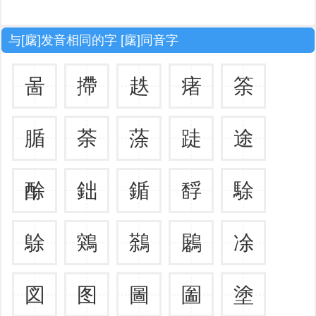
与[廜]发音相同的字 [廜]同音字
啚
摕
趃
瘏
筡
腯
荼
蒤
跿
途
酴
鈯
鍎
馟
駼
鵌
鶟
鷋
鷵
凃
図
图
圖
圗
塗