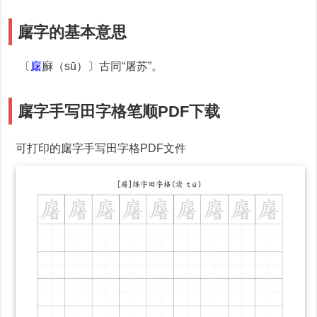
廜字的基本意思
〔
廜
㢝（sū）〕古同“屠苏”。
廜字手写田字格笔顺PDF下载
可打印的廜字手写田字格PDF文件