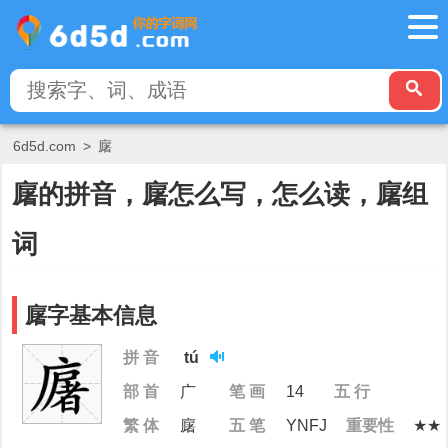
6d5d.com
>
廜
廜的拼音，廜怎么写，怎么读，廜组
词
廜字基本信息
拼 音
tú
部 首
广
笔 画
14
五 行
繁 体
廜
五 笔
YNFJ
重要性
★★