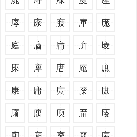
庨
庩
庪
庫
庬
庭
庮
庯
庰
庱
庲
庳
庴
庵
庶
康
庸
庹
庺
庻
庼
庽
庾
庿
廀
廁
廂
廃
廄
廅