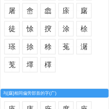
屠
峹
嵞
庩
廜
徒
悇
揬
涂
梌
瑹
捈
稌
菟
潳
莵
墿
檡
与[廜]相同偏旁部首的字(广)
庣
庤
庥
度
座