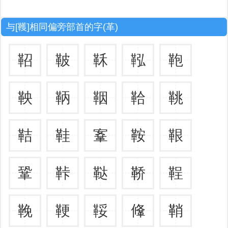
与[韄]相同偏旁部首的字(革)
鞀
鞁
鞂
鞃
鞄
鞅
鞆
鞇
鞈
鞉
鞊
鞋
鞌
鞍
鞎
鞏
鞐
鞑
鞒
鞓
鞔
鞕
鞖
鞗
鞘