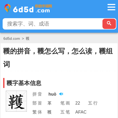
6d5d.com
>
韄
韄的拼音，韄怎么写，怎么读，韄组
词
韄字基本信息
拼 音
huò
部 首
革
笔 画
22
五 行
繁 体
韄
五 笔
AFAC