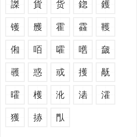
謋
貨
货
鍃
鑊
镬
雘
霍
靃
韄
俰
咟
嚯
嚿
奯
彠
惑
或
擭
旤
曤
檴
沎
湱
瀖
獲
捇
閄