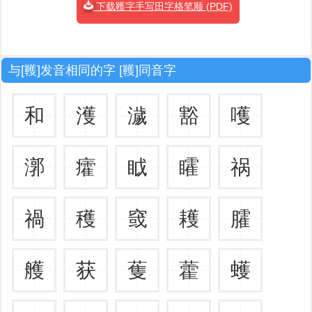
下载韄字手写田字格笔顺 (PDF)
与[韄]发音相同的字 [韄]同音字
和
濩
濊
豁
嚄
漷
癨
眓
矐
祸
禍
穫
窢
耯
臛
艧
获
蒦
藿
蠖