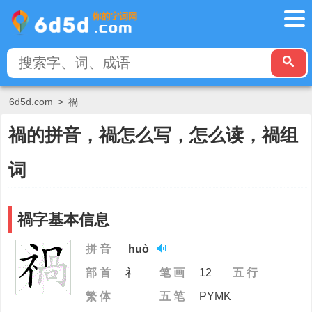
6d5d.com
>
禍
禍的拼音，禍怎么写，怎么读，禍组
词
禍字基本信息
拼 音
huò
部 首
礻
笔 画
12
五 行
繁 体
五 笔
PYMK