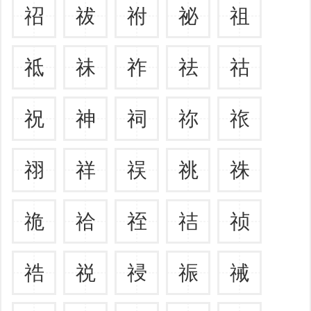
祒
祓
祔
祕
祖
祗
祙
祚
祛
祜
祝
神
祠
祢
祣
祤
祥
祦
祧
祩
祪
祫
祬
祮
祯
祰
祱
祲
祳
祴