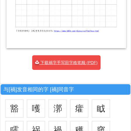
下载禍字手写田字格笔顺 (PDF)
与[禍]发音相同的字 [禍]同音字
豁
嚄
漷
癨
眓
矐
祸
禍
穫
窢