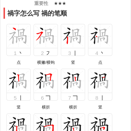
重要性
★★★
禍字怎么写 禍的笔顺
1
丶
2
㇇
3
丨
4
丶
点
横撇/横钩
竖
点
5
丨
6
𠃍
7
𠃍
8
丨
竖
横折
横折
竖