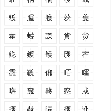
耯
臛
艧
获
蒦
藿
蠖
謋
貨
货
鍃
鑊
镬
雘
霍
靃
韄
俰
咟
嚯
嚿
奯
彠
惑
或
擭
旤
曤
檴
沎