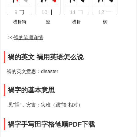
9
𠃌
10
丨
11
𠃍
12
一
横折钩
竖
横折
横
>>
禍的笔顺详情
禍的英文 禍用英语怎么说
禍的英文意思：disaster
禍字的基本意思
见“祸”，灾害；灾难（跟“福”相对）
禍字手写田字格笔顺PDF下载