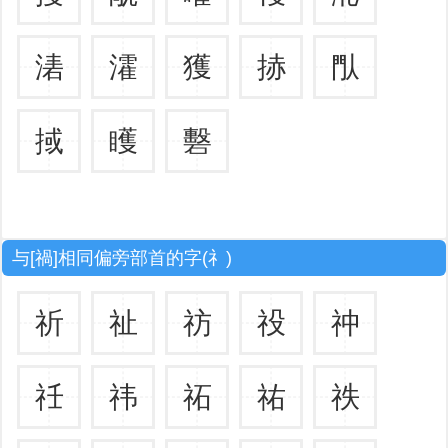
湱
瀖
獲
捇
閄
掝
矆
礊
与[禍]相同偏旁部首的字(礻)
祈
祉
祊
祋
祌
祍
祎
祏
祐
祑