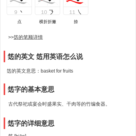
9
丶
10
㇋
11
㇏
点
横折折撇
捺
>>
笾的笔顺详情
笾的英文 笾用英语怎么说
笾的英文意思：basket for fruits
笾字的基本意思
古代祭祀或宴会时盛果实、干肉等的竹编食器。
笾字的详细意思