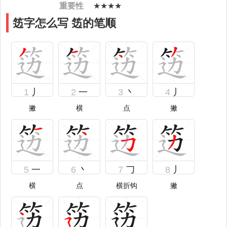
重要性
★★★★
笾字怎么写 笾的笔顺
1
丿
2
一
3
丶
4
丿
撇
横
点
撇
5
一
6
丶
7
𠃌
8
丿
横
点
横折钩
撇