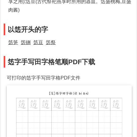
享之用);笾豆(古代祭祀燕享时所用的器皿。笾盛桃梅,豆盛
肉酱)
以笾开头的字
笾笋
笾铏
笾豆
笾祭
笾字手写田字格笔顺PDF下载
可打印的笾字手写田字格PDF文件