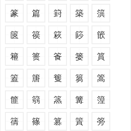
篆
篇
篈
築
篊
篋
篌
篍
篎
篏
篐
篑
篒
篓
篔
篕
篖
篗
篘
篙
篚
篛
篜
篝
篞
篟
篠
篡
篢
篣