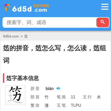
6d5d.com
>
笾
笾的拼音，笾怎么写，怎么读，笾组
词
笾字基本信息
拼 音
biān
部 首
竹
笔 画
11
五 行
木
繁 体
籩
五 笔
TLPU