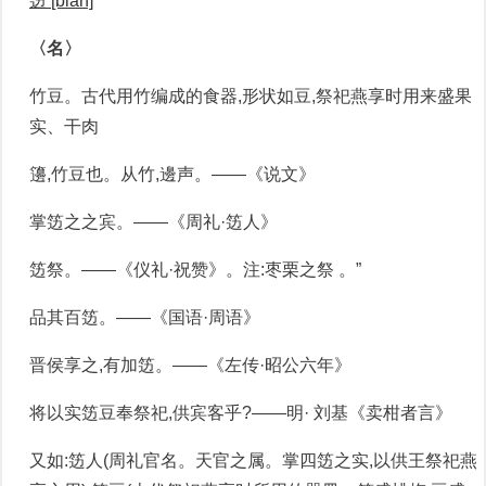
笾 [biān]
〈名〉
竹豆。古代用竹编成的食器,形状如豆,祭祀燕享时用来盛果
实、干肉
籩,竹豆也。从竹,邊声。——《说文》
掌笾之之宾。——《周礼·笾人》
笾祭。——《仪礼·祝赞》。注:枣栗之祭 。”
品其百笾。——《国语·周语》
晋侯享之,有加笾。——《左传·昭公六年》
将以实笾豆奉祭祀,供宾客乎?——明· 刘基《卖柑者言》
又如:笾人(周礼官名。天官之属。掌四笾之实,以供王祭祀燕