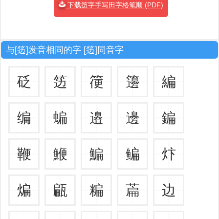
下载笾字手写田字格笔顺 (PDF)
与[笾]发音相同的字 [笾]同音字
砭
笾
箯
籩
編
编
蝙
邉
邊
鍽
鞭
鯾
鯿
鳊
炞
煸
甂
糄
萹
边