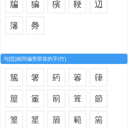
牑
猵
獱
鞕
辺
籓
臱
与[笾]相同偏旁部首的字(竹)
箷
箸
箹
箺
箻
箼
箽
箾
箿
節
篁
篂
篃
範
篅