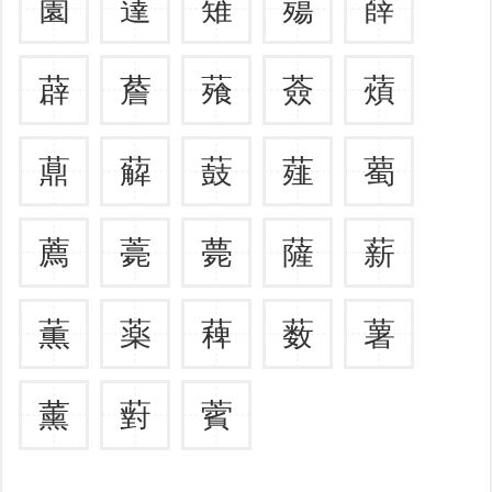
薗
薘
薙
薚
薛
薜
薝
薞
薟
薠
薡
薢
薣
薤
薥
薦
薧
薨
薩
薪
薫
薬
薭
薮
薯
薰
薱
薲