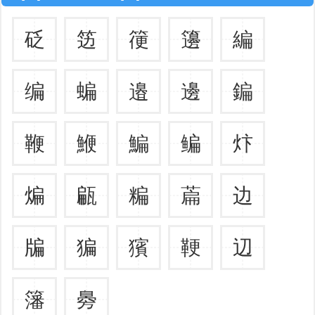
砭
笾
箯
籩
編
编
蝙
邉
邊
鍽
鞭
鯾
鯿
鳊
炞
煸
甂
糄
萹
边
牑
猵
獱
鞕
辺
籓
臱