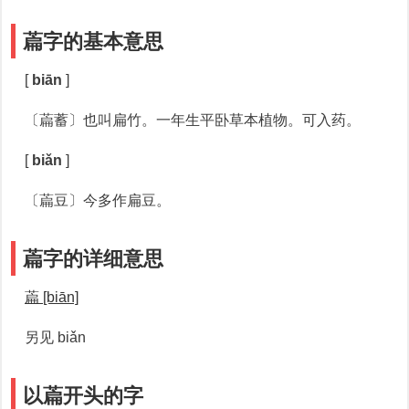
萹字的基本意思
[
biān
]
〔萹蓄〕也叫扁竹。一年生平卧草本植物。可入药。
[
biǎn
]
〔萹豆〕今多作扁豆。
萹字的详细意思
萹 [biān]
另见 biǎn
以萹开头的字