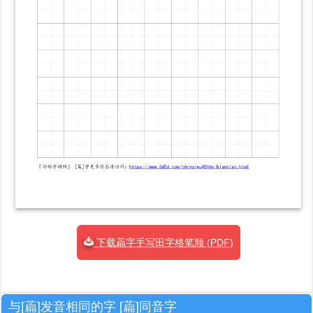
下载萹字手写田字格笔顺 (PDF)
与[萹]发音相同的字 [萹]同音字