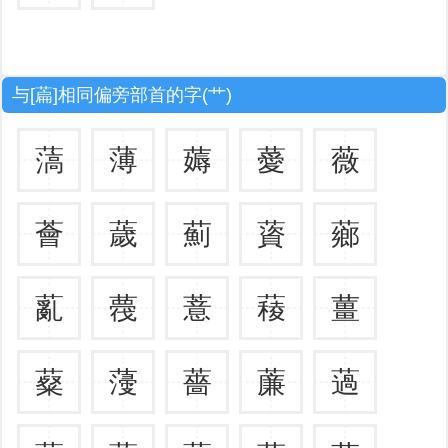
与[萹]相同偏旁部首的字(艹)
薃
薄
薅
薆
薇
薈
薉
薊
薋
薌
薍
薎
薏
薐
薑
薒
薓
薔
薕
薖