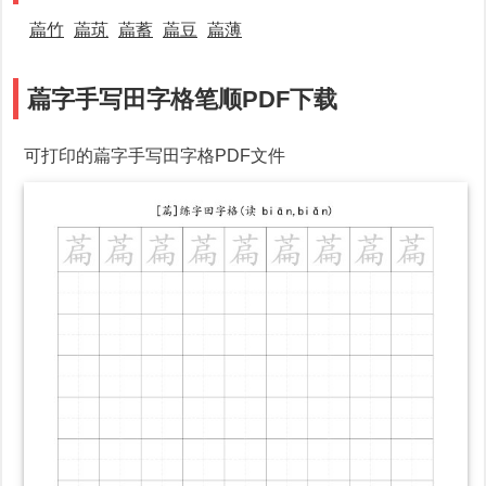
萹竹
萹茿
萹蓄
萹豆
萹薄
萹字手写田字格笔顺PDF下载
可打印的萹字手写田字格PDF文件