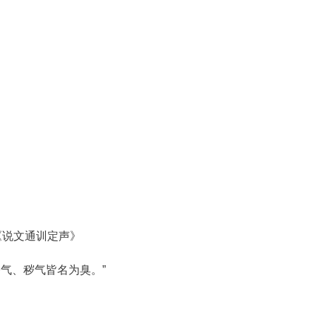
《说文通训定声》
香气、秽气皆名为臭。”