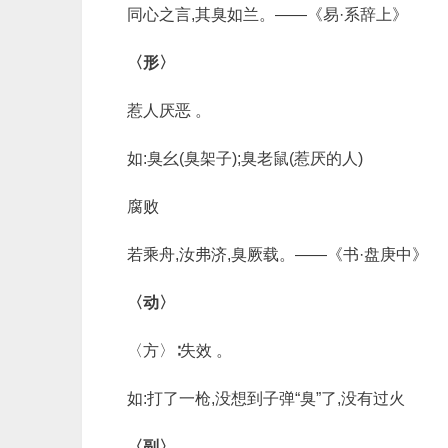
同心之言,其臭如兰。——《易·系辞上》
〈形〉
惹人厌恶 。
如:臭幺(臭架子);臭老鼠(惹厌的人)
腐败
若乘舟,汝弗济,臭厥载。——《书·盘庚中》
〈动〉
〈方〉∶失效 。
如:打了一枪,没想到子弹“臭”了,没有过火
〈副〉