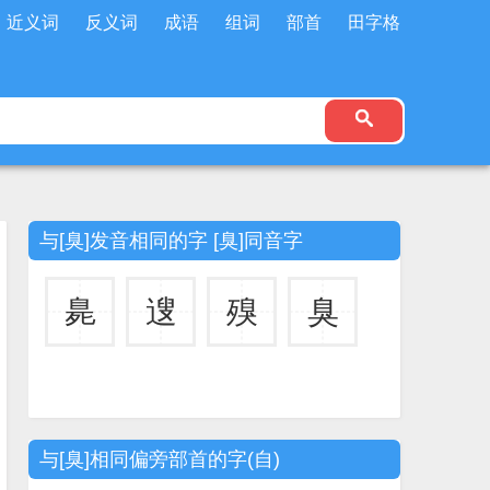
近义词
反义词
成语
组词
部首
田字格
与[臭]发音相同的字 [臭]同音字
臰
遚
殠
臭
与[臭]相同偏旁部首的字(自)