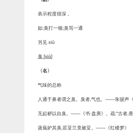
表示程度很深 。
如:臭打一顿;臭骂一通
另见 xiù
臭 [xiù]
〈名〉
气味的总称
人通于鼻者谓之臭。臭者,气也。——朱骏声
无起秽以自臭。——《书·盘庚》。疏:“古者,
薋葹妒其臭,茞芟兰竟被芟。——《红楼梦》