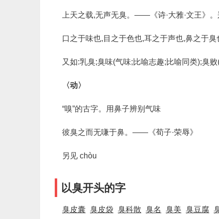
上天之载,无声无臭。——《诗·大雅·文王》。
口之于味也,目之于色也,耳之于声也,鼻之于臭
又如:乳臭;臭味(气味;比喻志趣;比喻同类);臭败
〈动〉
“嗅”的古字。用鼻子辨别气味
彼臭之而无嗛于鼻。——《荀子·荣辱》
另见 chòu
以臭开头的字
臭皮囊
臭皮袋
臭科散
臭名
臭美
臭豆腐