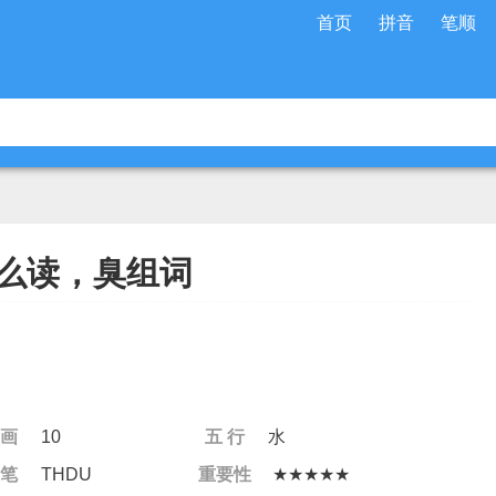
首页
拼音
笔顺
么读，臭组词
 画
10
五 行
水
 笔
THDU
重要性
★★★★★