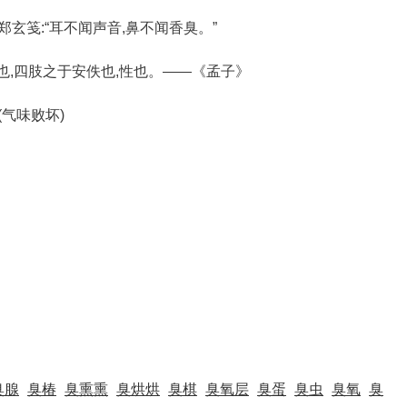
郑玄笺:“耳不闻声音,鼻不闻香臭。”
也,四肢之于安佚也,性也。——《孟子》
(气味败坏)
臭腺
臭椿
臭熏熏
臭烘烘
臭棋
臭氧层
臭蛋
臭虫
臭氧
臭