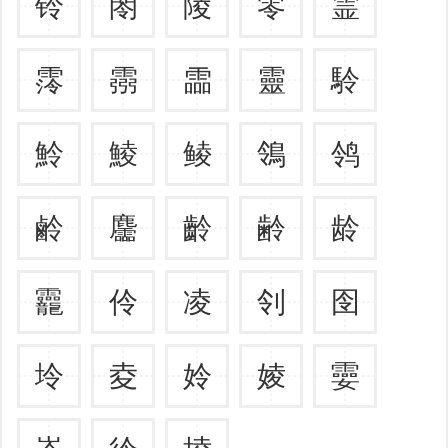
铃
閝
陵
零
霊
霗
霛
霝
靈
駖
魿
鯪
鲮
鴒
鸰
鹷
麢
齡
齢
龄
龗
伶
凌
刢
囹
坽
夌
姈
婈
孁