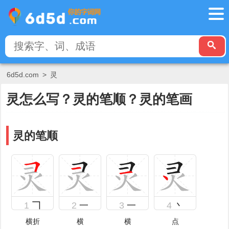
6d5d.com
>
灵
灵怎么写？灵的笔顺？灵的笔画
灵的笔顺
1
𠃍
2
一
3
一
4
丶
横折
横
横
点