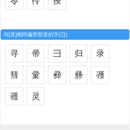
岺
彾
掕
与[灵]相同偏旁部首的字(彐)
寻
帚
彐
归
录
彗
彚
彛
彞
彟
彠
灵