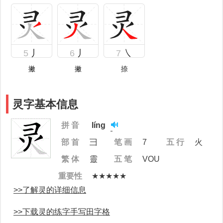
5
丿
6
丿
7
㇏
撇
撇
捺
灵字基本信息
拼 音
líng
部 首
彐
笔 画
7
五 行
火
繁 体
靈
五 笔
VOU
重要性
★★★★★
>>了解灵的详细信息
>>下载灵的练字手写田字格