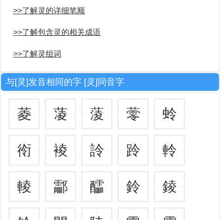
>>了解灵的详细笔顺
>>了解包含灵的相关成语
>>了解灵组词
与[灵]发音相同的字 [灵]同音字
菱
蓤
蔆
蕶
蛉
衑
裬
詅
跉
軨
輘
酃
醽
鈴
錂