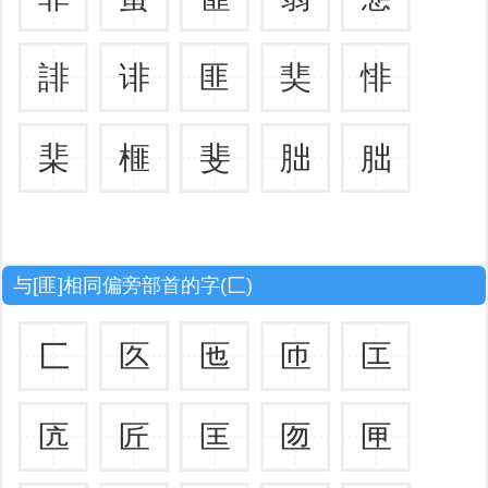
誹
诽
匪
奜
悱
棐
榧
斐
胐
朏
与[匪]相同偏旁部首的字(匚)
匚
匛
匜
匝
匞
匟
匠
匡
匢
匣