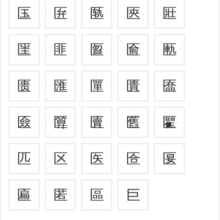
匤
匥
匦
匧
匨
匩
匪
匫
匬
匭
匮
匯
匰
匱
匲
匳
匴
匵
匶
匷
匹
区
医
匼
匽
匾
匿
區
巨