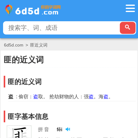
6d5d.com
>
匪近义词
匪的近义词
匪的近义词
盗
: 偷窃：
盗
取。 抢劫财物的人：强
盗
。海
盗
。
匪字基本信息
拼 音
fěi