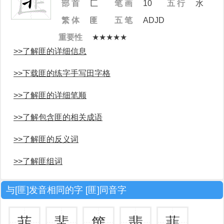
部 首
匚
笔 画
10
五 行
水
繁 体
匪
五 笔
ADJD
重要性
★★★★★
>>了解匪的详细信息
>>下载匪的练字手写田字格
>>了解匪的详细笔顺
>>了解包含匪的相关成语
>>了解匪的反义词
>>了解匪组词
与[匪]发音相同的字 [匪]同音字
菲
蜚
篚
翡
蕜