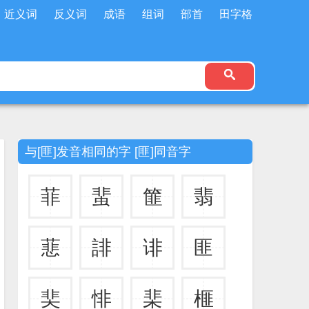
近义词
反义词
成语
组词
部首
田字格
与[匪]发音相同的字 [匪]同音字
菲
蜚
篚
翡
蕜
誹
诽
匪
奜
悱
棐
榧