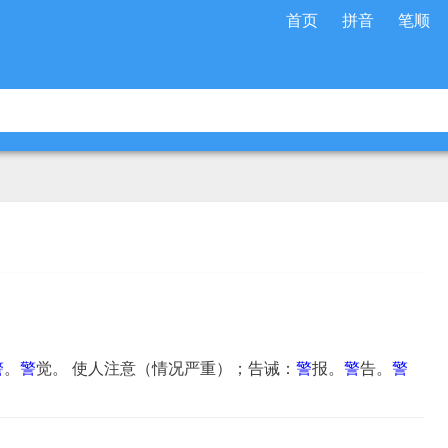
首页
拼音
笔顺
警
。
警
觉。 使人注意（情况严重）；告诫：
警
报。
警
告。
警