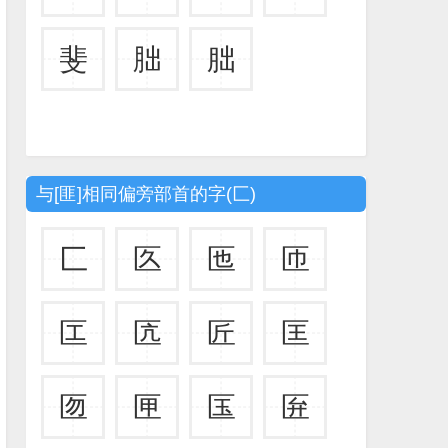
斐
胐
朏
与[匪]相同偏旁部首的字(匚)
匚
匛
匜
匝
匞
匟
匠
匡
匢
匣
匤
匥