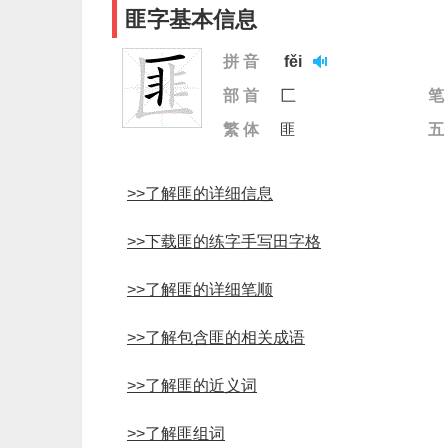
匪字基本信息
拼 音
fěi
部 首
匚
笔
繁 体
匪
五
>>了解匪的详细信息
>>下载匪的练字手写田字格
>>了解匪的详细笔顺
>>了解包含匪的相关成语
>>了解匪的近义词
>>了解匪组词