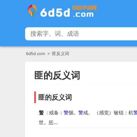
6d5d.com
>
匪反义词
匪的反义词
匪的反义词
警
: 戒备：
警
惕。
警
戒。 （感觉）敏锐：机
世。惩...