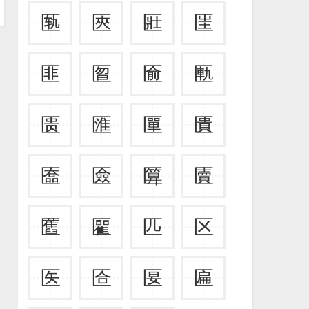
匦
匧
匨
匩
匪
匫
匬
匭
匮
匯
匰
匱
匲
匳
匴
匵
匶
匷
匹
区
医
匼
匽
匾