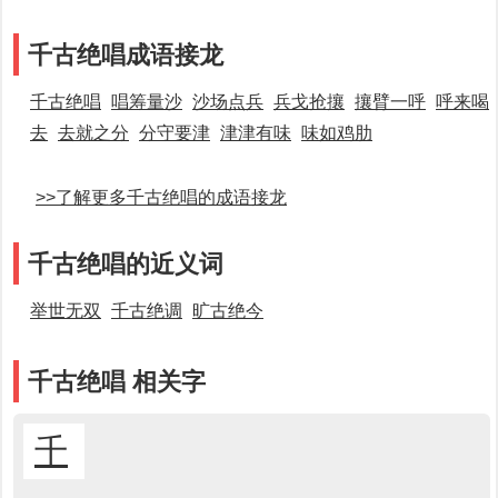
千古绝唱成语接龙
千古绝唱
唱筹量沙
沙场点兵
兵戈抢攘
攘臂一呼
呼来喝
去
去就之分
分守要津
津津有味
味如鸡肋
>>了解更多千古绝唱的成语接龙
千古绝唱的近义词
举世无双
千古绝调
旷古绝今
千古绝唱 相关字
千