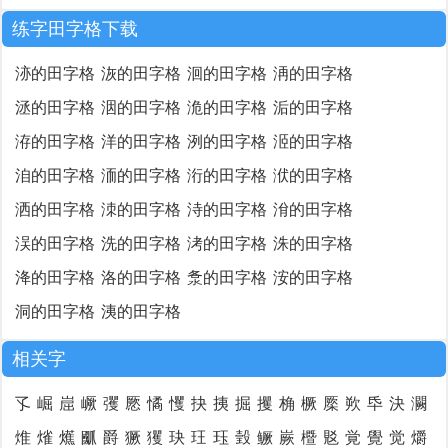
练字田字格下载
洂的田字格
洃的田字格
洄的田字格
洅的田字格
洆的田字格
洇的田字格
洈的田字格
洉的田字格
洊的田字格
洋的田字格
洌的田字格
洍的田字格
洎的田字格
洏的田字格
洐的田字格
洑的田字格
洒的田字格
洓的田字格
洔的田字格
洕的田字格
洖的田字格
洗的田字格
洘的田字格
洙的田字格
洚的田字格
洛的田字格
洜的田字格
洝的田字格
洞的田字格
洟的田字格
相关字
孓
崛
崫
嶥
彏
憠
憰
戄
抉
挗
掘
攫
桷
橛
橜
欮
氒
決
灍
焳
熦
爑
爴
爵
獗
玃
玦
玨
珏
瑴
鳜
嶡
櫭
覐
覚
覺
觉
爝