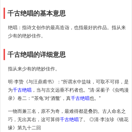
千古绝唱的基本意思
绝唱：指诗文创作的最高造诣，也指最好的作品。指从来
少有的绝妙佳作。
千古绝唱的详细意思
指从来少有的绝妙佳作。
明·李贽《与汪鼎甫书》：“所谓水中盐味，可取不可得，是
为
千古绝唱
，当与古文远垂不朽者也。”清·采蘅子《虫鸣漫
录》卷二：“‘茶龟’对‘酒鳖’，真
千古绝唱
也。”
一物而兼三名，原不为奇，最难得都是叠韵。古人命名之
巧，无出其右，这可算得
千古绝唱
了。 ◎清·李汝珍《镜花
缘》第九十二回