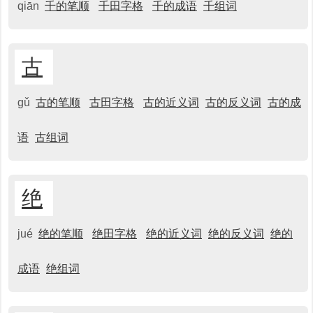
qiān
千的笔顺
千田字格
千的成语
千组词
古
gǔ
古的笔顺
古田字格
古的近义词
古的反义词
古的成
语
古组词
绝
jué
绝的笔顺
绝田字格
绝的近义词
绝的反义词
绝的
成语
绝组词