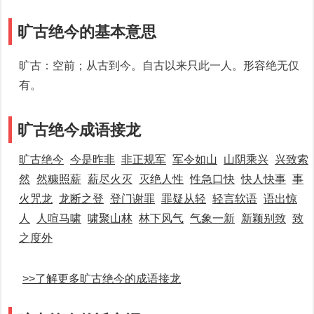
旷古绝今的基本意思
旷古：空前；从古到今。自古以来只此一人。形容绝无仅
有。
旷古绝今成语接龙
旷古绝今
今是昨非
非正规军
军令如山
山阴乘兴
兴致索
然
然糠照薪
薪尽火灭
灭绝人性
性急口快
快人快事
事
火咒龙
龙断之登
登门谢罪
罪疑从轻
轻言软语
语出惊
人
人喧马啸
啸聚山林
林下风气
气象一新
新颖别致
致
之度外
>>了解更多旷古绝今的成语接龙