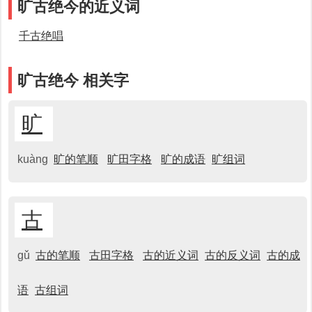
旷古绝今的近义词
千古绝唱
旷古绝今 相关字
旷
kuàng
旷的笔顺
旷田字格
旷的成语
旷组词
古
gǔ
古的笔顺
古田字格
古的近义词
古的反义词
古的成
语
古组词