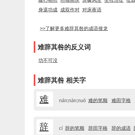
腹心相照
照猫画虎
虎啸风生
生拉活扯
扯
身退功成
成双作对
对床夜语
>>了解更多难辞其咎的成语接龙
难辞其咎的反义词
功不可没
难辞其咎 相关字
难
nán;nàn;nuó
难的笔顺
难田字格
辞
cí
辞的笔顺
辞田字格
辞的成语