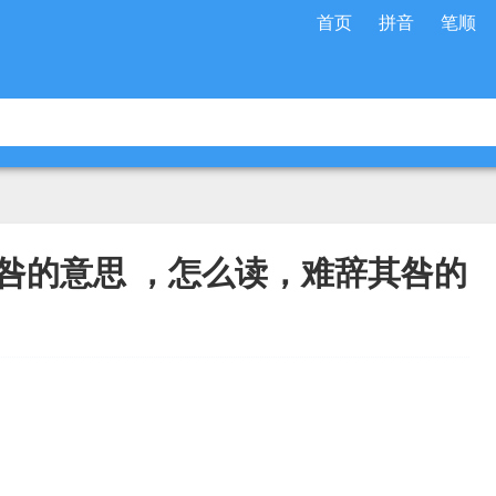
首页
拼音
笔顺
咎的意思 ，怎么读，难辞其咎的