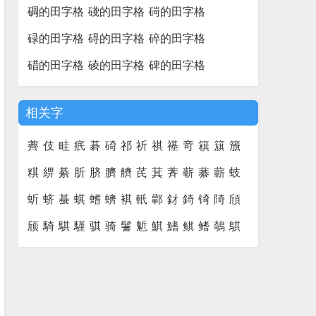
碉的田字格
碊的田字格
碋的田字格
碌的田字格
碍的田字格
碎的田字格
碏的田字格
碐的田字格
碑的田字格
相关字
薺
伎
畦
疧
碁
碕
祁
祈
祺
禥
竒
簯
簱
籏
粸
綥
綦
肵
脐
臍
艩
芪
萁
萕
蕲
藄
蘄
蚑
蚚
蛴
蜝
蜞
螧
蠐
褀
軝
鄿
釮
錡
锜
陭
頎
颀
騎
騏
騹
骐
骑
鬐
鬿
鯕
鰭
鲯
鳍
鵸
鶀