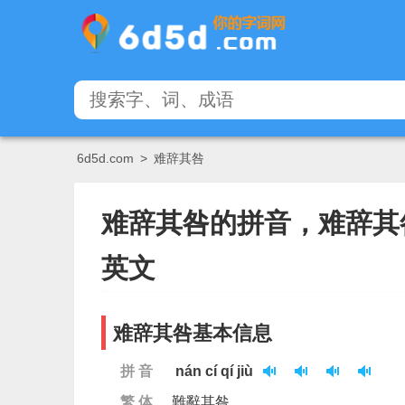
6d5d.com
>
难辞其咎
难辞其咎的拼音，难辞其
英文
难辞其咎基本信息
拼 音
nán cí qí jiù
繁 体
難辭其咎