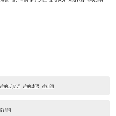
鼓夺旗
旗开马到
到此为止
止谈风月
月貌花容
容头过身
难的反义词
难的成语
难组词
辞组词