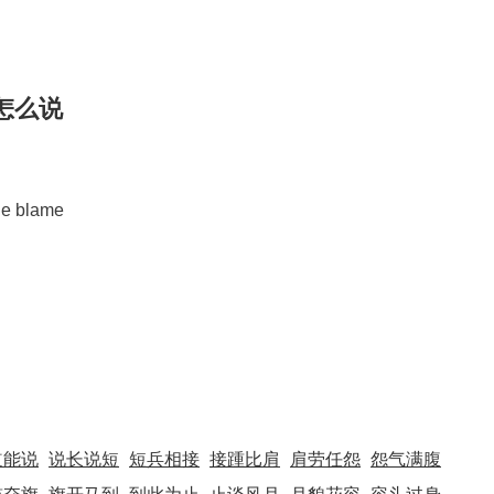
怎么说
he blame
道能说
说长说短
短兵相接
接踵比肩
肩劳任怨
怨气满腹