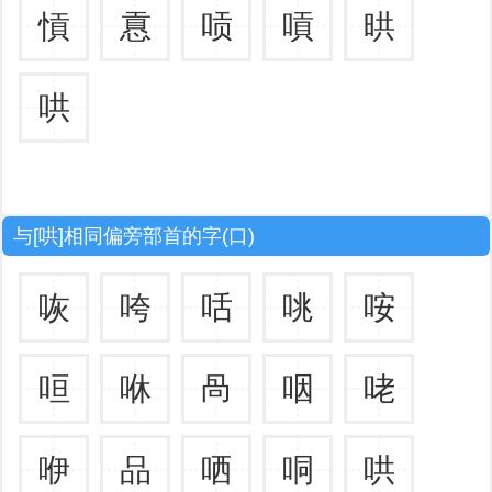
愩
慐
唝
嗊
晎
哄
与[哄]相同偏旁部首的字(口)
咴
咵
咶
咷
咹
咺
咻
咼
咽
咾
咿
品
哂
哃
哄