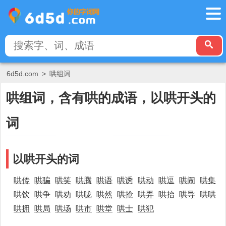
6d5d.com
>
哄组词
哄组词，含有哄的成语，以哄开头的
词
以哄开头的词
哄传
哄骗
哄笑
哄腾
哄语
哄诱
哄动
哄逗
哄闹
哄集
哄饮
哄争
哄劝
哄咙
哄然
哄抢
哄弄
哄抬
哄导
哄哄
哄拥
哄局
哄场
哄市
哄堂
哄士
哄犯