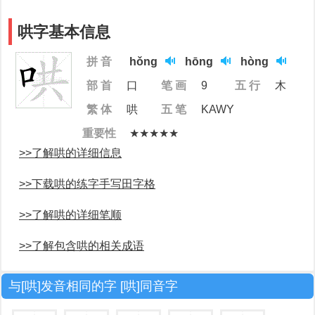
哄字基本信息
拼 音
hǒng
hōng
hòng
部 首
口
笔 画
9
五 行
木
繁 体
哄
五 笔
KAWY
重要性
★★★★★
>>了解哄的详细信息
>>下载哄的练字手写田字格
>>了解哄的详细笔顺
>>了解包含哄的相关成语
与[哄]发音相同的字 [哄]同音字