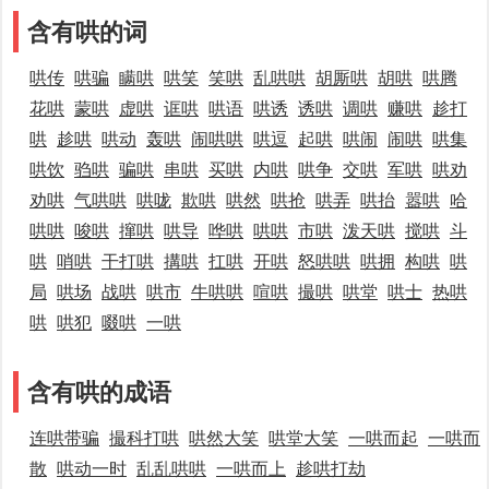
含有哄的词
哄传
哄骗
瞒哄
哄笑
笑哄
乱哄哄
胡厮哄
胡哄
哄腾
花哄
蒙哄
虚哄
诓哄
哄语
哄诱
诱哄
调哄
赚哄
趁打
哄
趁哄
哄动
轰哄
闹哄哄
哄逗
起哄
哄闹
闹哄
哄集
哄饮
驺哄
骗哄
串哄
买哄
内哄
哄争
交哄
军哄
哄劝
劝哄
气哄哄
哄咙
欺哄
哄然
哄抢
哄弄
哄抬
嚣哄
哈
哄哄
唆哄
撺哄
哄导
哗哄
哄哄
市哄
泼天哄
搅哄
斗
哄
哨哄
干打哄
搆哄
扛哄
开哄
怒哄哄
哄拥
构哄
哄
局
哄场
战哄
哄市
牛哄哄
喧哄
撮哄
哄堂
哄士
热哄
哄
哄犯
啜哄
一哄
含有哄的成语
连哄带骗
撮科打哄
哄然大笑
哄堂大笑
一哄而起
一哄而
散
哄动一时
乱乱哄哄
一哄而上
趁哄打劫