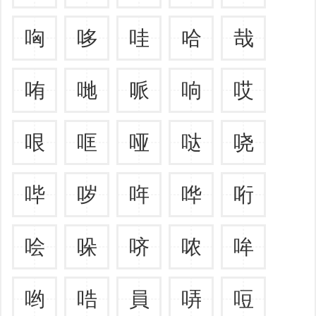
哅
哆
哇
哈
哉
哊
哋
哌
响
哎
哏
哐
哑
哒
哓
哔
哕
哖
哗
哘
哙
哚
哜
哝
哞
哟
哠
員
哢
哣