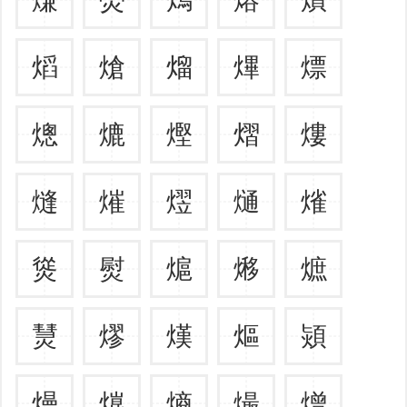
熖
熗
熘
熚
熛
熜
熝
熞
熠
熡
熢
熣
熤
熥
熦
熧
熨
熩
熪
熫
熭
熮
熯
熰
熲
熳
熴
熵
熶
熷