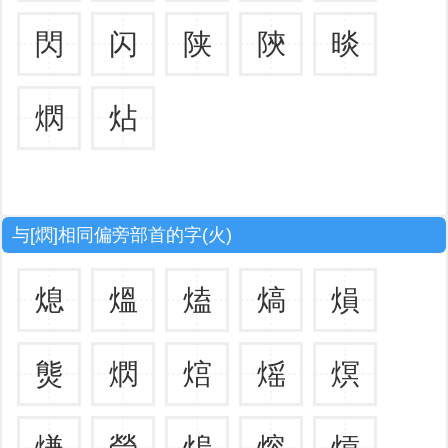
閃
闪
陕
陝
晱
熌
炶
与[熌]相同偏旁部首的字(火)
熄
熅
熆
熇
熉
熋
熌
熍
熎
熐
熑
熒
熓
熔
熕