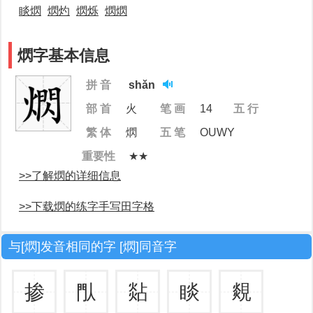
睒熌
熌灼
熌烁
熌熌
熌字基本信息
拼 音
shǎn
部 首
火
笔 画
14
五 行
繁 体
熌
五 笔
OUWY
重要性
★★
>>了解熌的详细信息
>>下载熌的练字手写田字格
与[熌]发音相同的字 [熌]同音字
掺
閄
煔
睒
覢