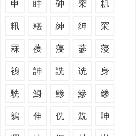
申
眒
砷
穼
籶
籸
糂
紳
绅
罙
罧
葠
蓡
蔘
薓
裑
訷
詵
诜
身
駪
鯓
鯵
鰺
鲹
鵢
伸
侁
兟
呻