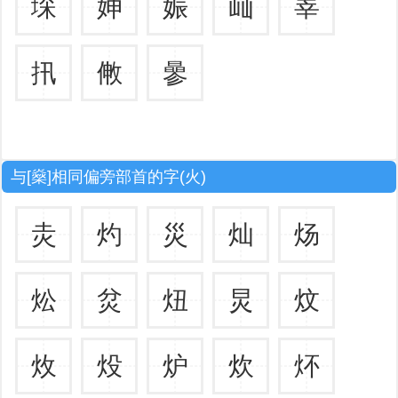
堔
妽
娠
屾
峷
扟
敒
曑
与[燊]相同偏旁部首的字(火)
灻
灼
災
灿
炀
炂
炃
炄
炅
炆
炇
炈
炉
炊
炋