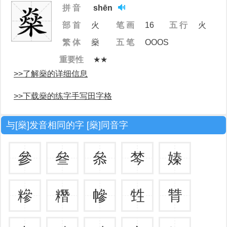
拼 音
shēn
部 首
火
笔 画
16
五 行
火
繁 体
燊
五 笔
OOOS
重要性
★★
>>了解燊的详细信息
>>下载燊的练字手写田字格
与[燊]发音相同的字 [燊]同音字
參
叄
叅
棽
嫀
糝
糣
幓
甡
甧