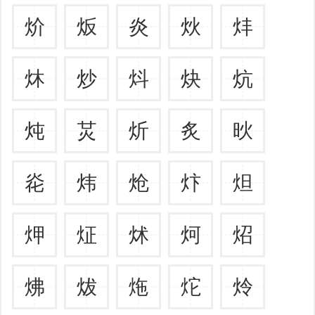
炌
炍
炎
炏
炐
炑
炒
炓
炔
炕
炖
炗
炘
炙
炚
炛
炜
炝
炞
炟
炠
炡
炢
炣
炤
炥
炦
炧
炨
炩