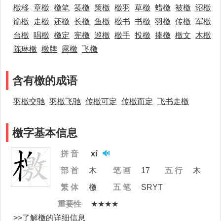
檄移
章檄
檄笔
笺檄
策檄
檄羽
草檄
蜡檄
被檄
诏檄
谕檄
走檄
还檄
长檄
鱼檄
檄书
书檄
羽檄
传檄
军檄
台檄
唱檄
檄定
宪檄
巡檄
檄手
投檄
捧檄
檄文
木檄
陈琳檄
檄牌
露檄
飞檄
含有檄的成语
羽檄交驰
羽檄飞驰
传檄可定
传檄而定
飞书走檄
檄字基本信息
拼 音
xí
部 首
木
笔 画
17
五 行
木
繁 体
檄
五 笔
SRYT
重要性
★★★★
>>了解檄的详细信息