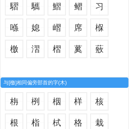
騽
驨
鰼
鳛
习
喺
媳
嶍
席
椺
檄
漝
槢
蒵
薂
与[檄]相同偏旁部首的字(木)
栴
栵
栶
样
核
根
栺
栻
格
栽