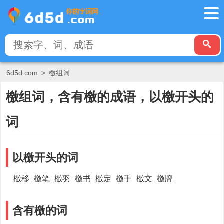
6d5d.com
>
檄组词
檄组词，含有檄的成语，以檄开头的
词
以檄开头的词
檄移
檄笔
檄羽
檄书
檄定
檄手
檄文
檄牌
含有檄的词