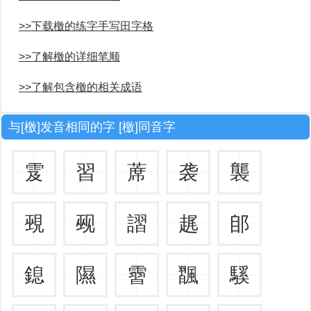
>>下载檄的练字手写田字格
>>了解檄的详细笔顺
>>了解包含檄的相关成语
与[檄]发音相同的字 [檄]同音字
雭
習
蓆
袭
襲
覡
觋
謵
趘
郋
鎴
隰
霫
飁
騱