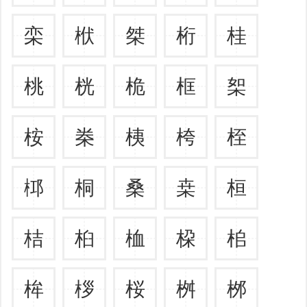
栾
栿
桀
桁
桂
桃
桄
桅
框
桇
桉
桊
桋
桍
桎
桏
桐
桑
桒
桓
桔
桕
桖
桗
桘
桙
桚
桜
桝
桞