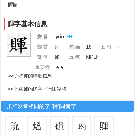
賱賰
賱字基本信息
拼 音
yǔn
部 首
貝
笔 画
16
五 行
-
繁 体
賱
五 笔
MPLH
重要性
★★
>>了解賱的详细信息
>>下载賱的练字手写田字格
与[賱]发音相同的字 [賱]同音字
玧
熅
磒
荺
賱