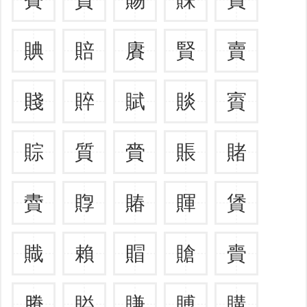
賟
賠
賡
賢
賣
賤
賥
賦
賧
賨
賩
質
賫
賬
賭
賮
賯
賰
賱
賲
賳
賴
賵
賶
賷
賸
賹
賺
賻
購