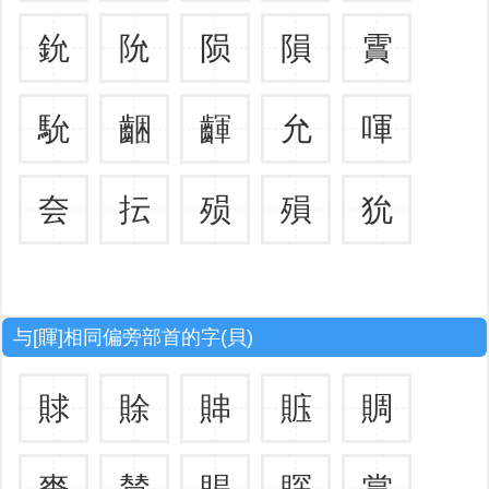
鈗
阭
陨
隕
霣
馻
齫
齳
允
喗
夽
抎
殒
殞
狁
与[賱]相同偏旁部首的字(貝)
賕
賖
賗
賘
賙
賚
賛
賜
賝
賞