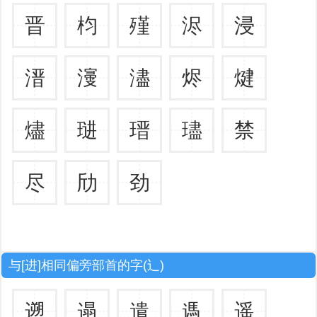
晋
枃
殣
浕
浸
溍
濅
濜
烬
煡
燼
琎
瑨
璶
禁
尽
劤
劲
与[进]相同偏旁部首的字(辶)
遡
遢
遣
遤
遥