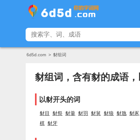
6d5d.com
>
豺组词
豺组词，含有豺的成语，
以豺开头的词
豺目
豺祭
豺羹
豺羽
豺舅
豺狼
豺虺
豺豕
棋
豺牙