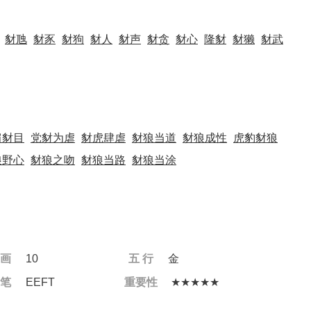
豺虺
豺豕
豺狗
豺人
豺声
豺贪
豺心
隆豺
豺獭
豺武
肩豺目
党豺为虐
豺虎肆虐
豺狼当道
豺狼成性
虎豹豺狼
狼野心
豺狼之吻
豺狼当路
豺狼当涂
 画
10
五 行
金
 笔
EEFT
重要性
★★★★★