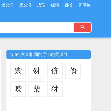
近义词
反义词
成语
组词
部首
田字格
与[豺]发音相同的字 [豺]同音字
祡
豺
侪
儕
喍
柴
犲