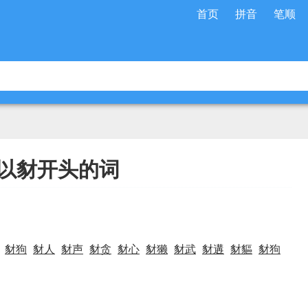
首页
拼音
笔顺
以豺开头的词
豺狗
豺人
豺声
豺贪
豺心
豺獭
豺武
豺遘
豺貙
豺狗