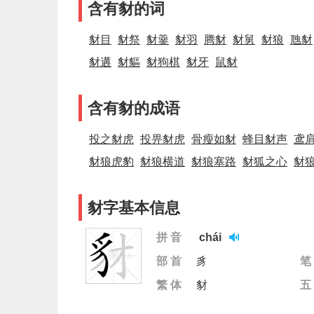
含有豺的词
豺目
豺祭
豺羹
豺羽
腾豺
豺舅
豺狼
虺豺
豺遘
豺貙
豺狗棋
豺牙
鼠豺
含有豺的成语
投之豺虎
投畀豺虎
骨瘦如豺
蜂目豺声
鸢
豺狼虎豹
豺狼横道
豺狼塞路
豺狐之心
豺
豺字基本信息
拼 音
chái
部 首
豸
笔
繁 体
豺
五