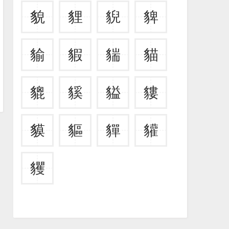
貌
貍
貎
貏
貐
貑
貒
貓
貔
貕
貖
貗
貘
貙
貚
貛
貜