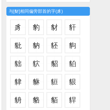
与[豺]相同偏旁部首的字(豸)
豸
豹
豺
豻
豼
豽
豾
豿
貀
貁
貂
貃
貄
貅
貆
貇
貈
貉
貊
貋