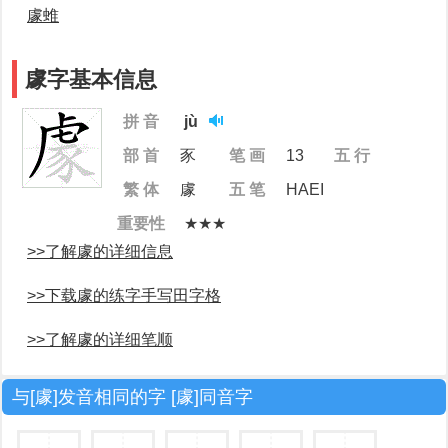
豦蜼
豦字基本信息
拼 音
jù
部 首
豕
笔 画
13
五 行
繁 体
豦
五 笔
HAEI
重要性
★★★
>>了解豦的详细信息
>>下载豦的练字手写田字格
>>了解豦的详细笔顺
与[豦]发音相同的字 [豦]同音字