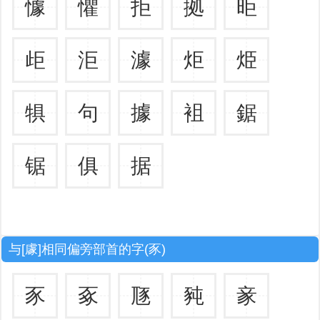
懅
懼
拒
拠
昛
歫
洰
澽
炬
烥
犋
句
據
袓
鋸
锯
俱
据
与[豦]相同偏旁部首的字(豕)
豕
豖
豗
豘
豙