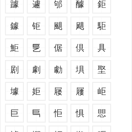
躆
遽
邭
醵
鉅
鐻
钜
颶
飓
駏
鮔
乬
倨
倶
具
剧
劇
勮
埧
埾
壉
姖
屦
屨
岠
巨
巪
怇
惧
愳