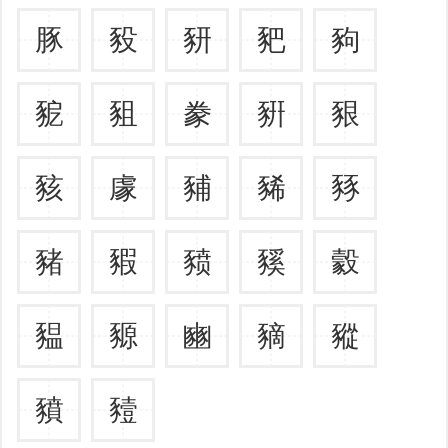
豚
豛
豜
豝
豞
豟
豠
豢
豣
豤
豥
豦
豧
豨
豩
豬
豭
豮
豯
豰
豱
豲
豳
豴
豵
豶
豷