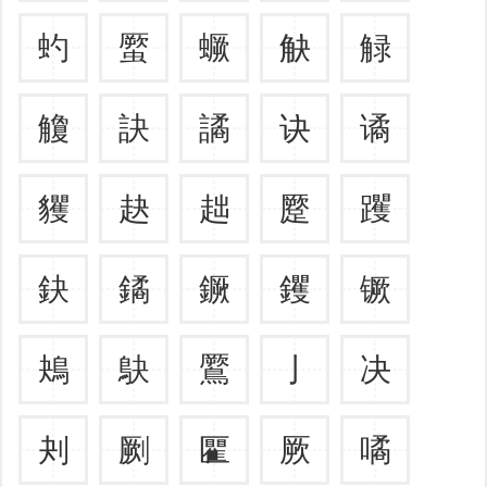
虳
蟨
蟩
觖
觮
觼
訣
譎
诀
谲
貜
赽
趉
蹷
躩
鈌
鐍
鐝
钁
镢
鴂
鴃
鷢
亅
决
刔
劂
匷
厥
噊