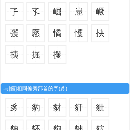
孒
孓
崛
崫
嶥
彏
憠
憰
戄
抉
挗
掘
攫
与[貜]相同偏旁部首的字(豸)
豸
豹
豺
豻
豼
豽
豾
豿
貀
貁