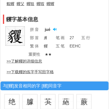
貑貜
貜父
貜狙
貜猳
貜貜
貜字基本信息
拼 音
jué
部 首
豸
笔 画
27
五 行
繁 体
貜
五 笔
EEHC
重要性
★★
>>了解貜的详细信息
>>下载貜的练字手写田字格
与[貜]发音相同的字 [貜]同音字
绝
臄
芵
蕝
蕨