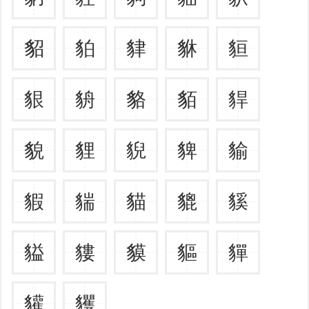
貂
貃
貄
貅
貆
貇
貈
貉
貊
貋
貌
貍
貎
貏
貐
貑
貒
貓
貔
貕
貖
貗
貘
貙
貚
貛
貜