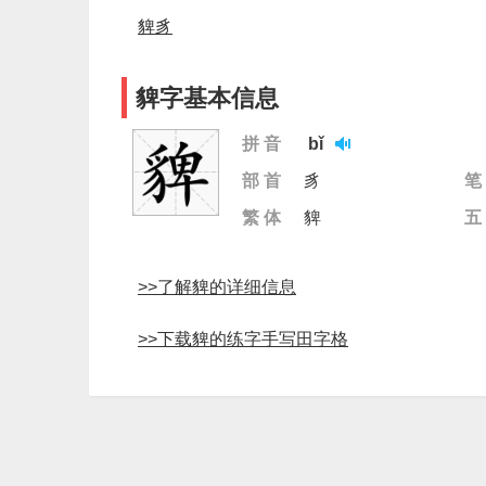
貏豸
貏字基本信息
拼 音
bǐ
部 首
豸
笔
繁 体
貏
五
>>了解貏的详细信息
>>下载貏的练字手写田字格