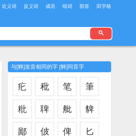
近义词
反义词
成语
组词
部首
田字格
与[貏]发音相同的字 [貏]同音字
疕
秕
笔
筆
粃
聛
舭
貏
鄙
佊
俾
匕