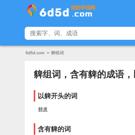
6d5d.com
>
貏组词
貏组词，含有貏的成语，
以貏开头的词
貏豸
含有貏的词