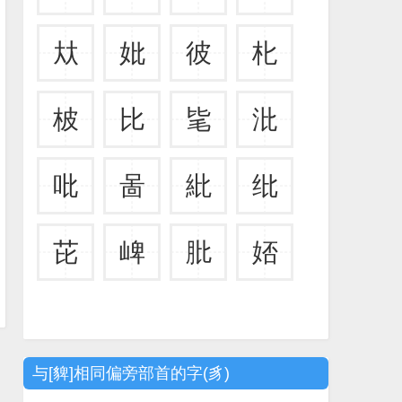
夶
妣
彼
朼
柀
比
毞
沘
吡
啚
紕
纰
芘
崥
肶
娝
与[貏]相同偏旁部首的字(豸)