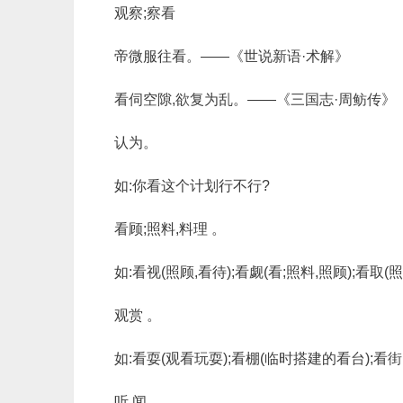
观察;察看
帝微服往看。——《世说新语·术解》
看伺空隙,欲复为乱。——《三国志·周鲂传》
认为。
如:你看这个计划行不行?
看顾;照料,料理 。
如:看视(照顾,看待);看觑(看;照料,照顾);看取(
观赏 。
如:看耍(观看玩耍);看棚(临时搭建的看台);看
听,闻