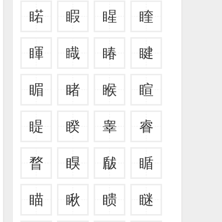
睰
睱
睲
睳
睴
睵
睶
睷
睸
睹
睺
睻
睼
睽
睾
睿
瞀
瞁
瞂
瞃
瞄
瞅
瞆
瞇