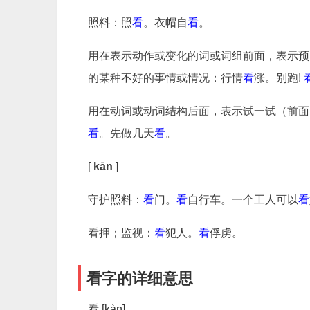
照料
：照
看
。衣帽自
看
。
用在表示动作或变化的词或词组前面，表示预
的某种不好的事情或情况
：行情
看
涨。别跑!
用在动词或动词结构后面，表示试一试（前面
看
。先做几天
看
。
[
kān
]
守护照料
：
看
门。
看
自行车。一个工人可以
看
看押；监视
：
看
犯人。
看
俘虏。
看字的详细意思
看 [kàn]