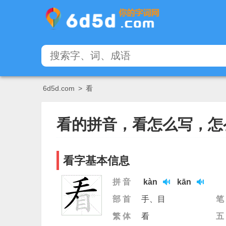
6d5d.com
>
看
看的拼音，看怎么写，怎
看字基本信息
拼 音
kàn
kān
部 首
手、目
笔
繁 体
看
五