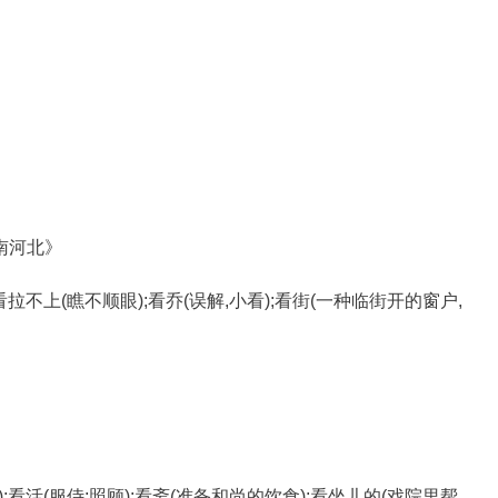
南河北》
;看拉不上(瞧不顺眼);看乔(误解,小看);看街(一种临街开的窗户,
);看活(服侍;照顾);看斋(准备和尚的饮食);看坐儿的(戏院里帮