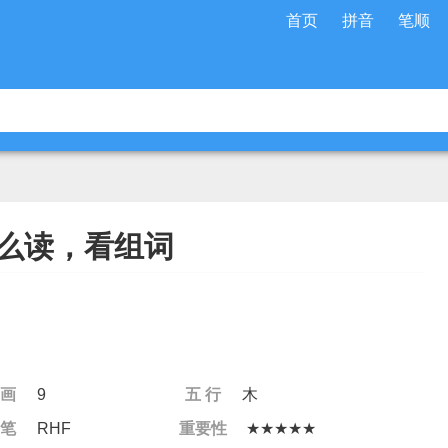
首页
拼音
笔顺
么读，看组词
 画
9
五 行
木
 笔
RHF
重要性
★★★★★