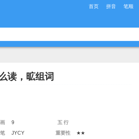
首页
拼音
笔顺
么读，昿组词
 画
9
五 行
 笔
JYCY
重要性
★★