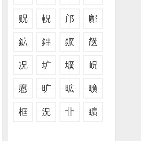
贶
軦
邝
鄺
鉱
鋛
鑛
黋
况
圹
壙
岲
懬
旷
昿
曠
框
況
卝
矌