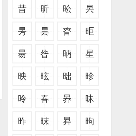
昔
昕
昖
昗
昘
昙
昚
昛
昜
昝
昞
星
映
昡
昢
昣
昤
春
昦
昧
昨
昩
昪
昫