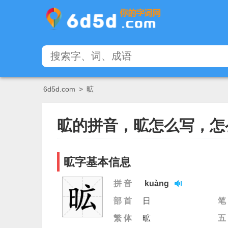
6d5d.com
>
昿
昿的拼音，昿怎么写，怎
昿字基本信息
拼 音
kuàng
部 首
日
笔
繁 体
昿
五