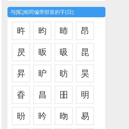
与[昿]相同偏旁部首的字(日)
旿
昀
昁
昂
昃
昄
昅
昆
昇
昈
昉
昊
昋
昌
昍
明
昐
昑
昒
易