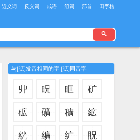
近义词
反义词
成语
组词
部首
田字格
与[昿]发音相同的字 [昿]同音字
丱
眖
眶
矿
砿
礦
穬
絋
絖
纊
纩
貺