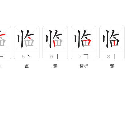
一
5
丶
6
丨
7
𠃍
8
丨
横
点
竖
横折
竖