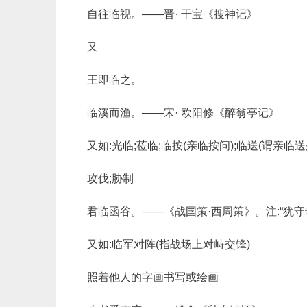
自往临视。——晋· 干宝《搜神记》
又
王即临之。
临溪而渔。——宋· 欧阳修《醉翁亭记》
又如:光临;莅临;临按(亲临按问);临送(谓亲临送
攻伐;胁制
君临函谷。——《战国策·西周策》。注:“犹守也
又如:临军对阵(指战场上对峙交锋)
照着他人的字画书写或绘画