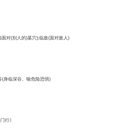
面对(别人的)墓穴);临敌(面对敌人)
》
临谷(身临深谷。喻危险恐惧)
夏门行》