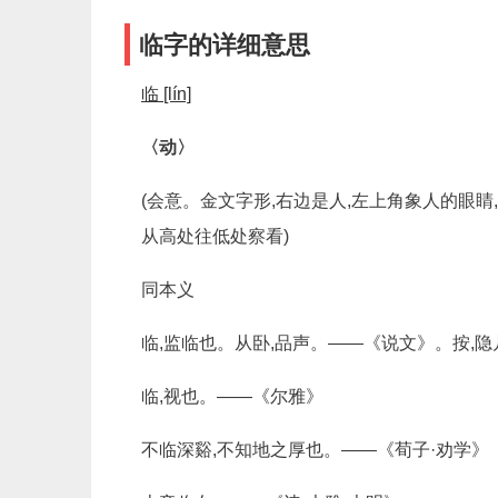
临字的详细意思
临 [lín]
〈动〉
(会意。金文字形,右边是人,左上角象人的眼
从高处往低处察看)
同本义
临,监临也。从卧,品声。——《说文》。按,
临,视也。——《尔雅》
不临深谿,不知地之厚也。——《荀子·劝学》