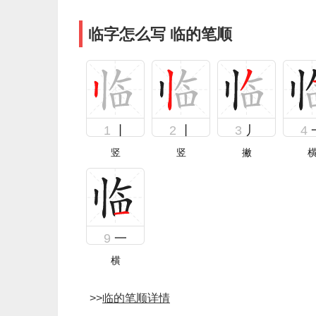
临字怎么写 临的笔顺
1
丨
2
丨
3
丿
4
竖
竖
撇
9
一
横
>>
临的笔顺详情