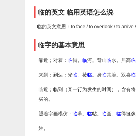
临的英文 临用英语怎么说
临的英文意思：to face / to overlook / to arrive / to 
临字的基本意思
靠近；对着
：
临
街。
临
河。背山
临
水。居高
临
来到；到达
：光
临
。莅
临
。身
临
其境。双喜
临
临近；临到（某一行为发生的时间），含有将
买的。
照着字画模仿
：
临
摹。
临
帖。
临
画。
临
得挺像
姓。