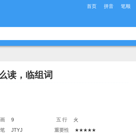
首页
拼音
笔顺
么读，临组词
 画
9
五 行
火
 笔
JTYJ
重要性
★★★★★