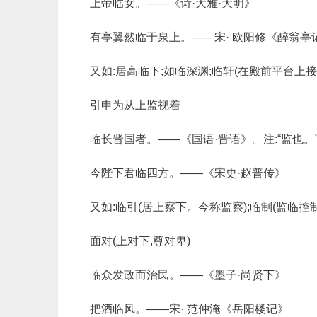
上帝临女。——《诗·大雅·大明》
有亭翼然临于泉上。——宋· 欧阳修《醉翁亭
又如:居高临下;如临深渊;临轩(在殿前平台上接见
引申为从上监视着
临长晋国者。——《国语·晋语》。注:“监也。
今陛下君临四方。——《宋史·赵普传》
又如:临引(居上察下。今称监察);临制(监临控制
面对(上对下,尊对卑)
临众发政而治民。——《墨子·尚贤下》
把酒临风。——宋· 范仲淹《岳阳楼记》