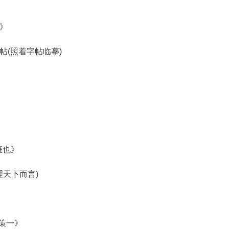
》
临帖(照着字帖临摹)
》
雍也》
理天下而言)
秦策一》