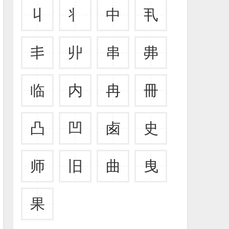
丩
丬
中
丮
丯
丱
串
丳
临
内
冉
冊
凸
凹
卥
史
师
旧
曲
曳
果