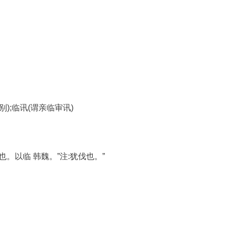
别);临讯(谓亲临审讯)
。以临 韩魏。”注:犹伐也。”