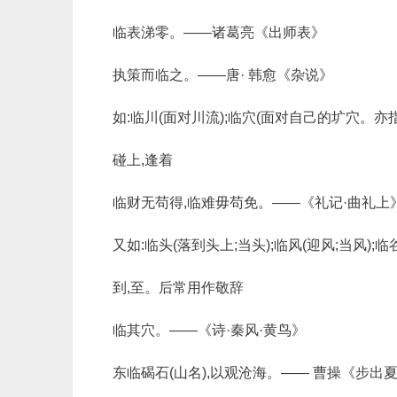
临表涕零。——诸葛亮《出师表》
执策而临之。——唐· 韩愈《杂说》
如:临川(面对川流);临穴(面对自己的圹穴。亦指
碰上,逢着
临财无苟得,临难毋苟免。——《礼记·曲礼上
又如:临头(落到头上;当头);临风(迎风;当风);
到,至。后常用作敬辞
临其穴。——《诗·秦风·黄鸟》
东临碣石(山名),以观沧海。—— 曹操《步出