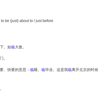
be (just) about to / just before
下。如
临
大敌。
门。
要、快要的意思
：
临
睡。
临
毕业。这是我
临
离开北京的时候
。