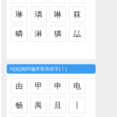
琳
璘
啉
箖
疄
淋
獜
厸
与[临]相同偏旁部首的字(丨)
由
甲
申
电
畅
禺
且
丨