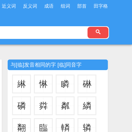
近义词
反义词
成语
组词
部首
田字格
与[临]发音相同的字 [临]同音字
綝
惏
瞵
碄
磷
粦
粼
繗
翷
臨
轔
辚