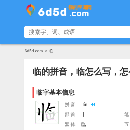
6d5d.com
>
临
临的拼音，临怎么写，怎
临字基本信息
拼 音
lín
部 首
丨
笔
繁 体
臨
五