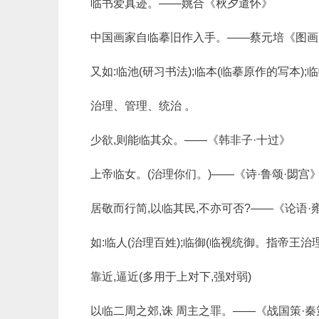
临书爱真迹。——姚合《秋夕遣怀》
中国画家自临摹旧作入手。——蔡元培《图画
又如:临池(研习书法);临本(临摹原作的写本);
治理、管理、统治 。
少欲,则能临其众。——《韩非子·十过》
上帝临女。(治理你们。)——《诗·鲁颂·閟宫
居敬而行简,以临其民,不亦可否?——《论语·
如:临人(治理百姓);临御(临视统御。指帝王治
靠近,逼近(多用于上对下,强对弱)
以临二周之郊,诛 周主之罪。——《战国策·