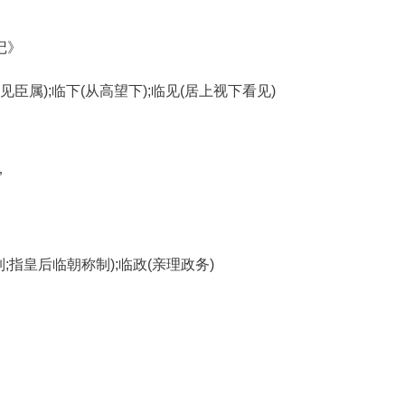
记》
臣属);临下(从高望下);临见(居上视下看见)
”
;指皇后临朝称制);临政(亲理政务)