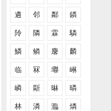
遴
邻
鄰
鏻
阾
隣
霖
驎
鱗
鳞
麐
麟
临
冧
壣
崊
嶙
斴
晽
暽
林
潾
瀶
燐